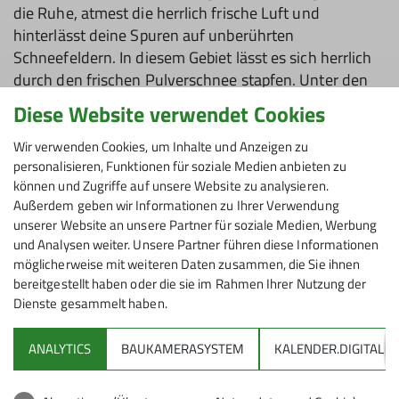
die Ruhe, atmest die herrlich frische Luft und
hinterlässt deine Spuren auf unberührten
Schneefeldern. In diesem Gebiet lässt es sich herrlich
durch den frischen Pulverschnee stapfen. Unter den
Schneeschuhen knirscht der Schnee. Tausende kleiner
Diese Website verwendet Cookies
Schneekristalle funkeln in der Sonne und schweben
schwerelos durch die kalte Winterluft.
Wir verwenden Cookies, um Inhalte und Anzeigen zu
personalisieren, Funktionen für soziale Medien anbieten zu
können und Zugriffe auf unsere Website zu analysieren.
Die Tour begann beim Parkplatz am Schwabenhof
Außerdem geben wir Informationen zu Ihrer Verwendung
Richtung Osten idyllisch entlang der Bolgenach. Kurz
unserer Website an unsere Partner für soziale Medien, Werbung
und Analysen weiter. Unsere Partner führen diese Informationen
vor den Hütten der Scheuenalpe verließen wir den
möglicherweise mit weiteren Daten zusammen, die Sie ihnen
Loipenbereich und wanderten in gemütlicher Steigung
bereitgestellt haben oder die sie im Rahmen Ihrer Nutzung der
durch den Scheuenwald. Der Wald lockerte mehr und
Dienste gesammelt haben.
mehr auf, die Aussicht wurde mit zunehmender Höhe
immer umfassender. Vor uns zeigte sich bereits die
ANALYTICS
BAUKAMERASYSTEM
KALENDER.DIGITAL
Gipfelkuppe. Am Gipfel Hochschelpen wurden wir mit
einem grandiosen Panoramablick der Allgäuer