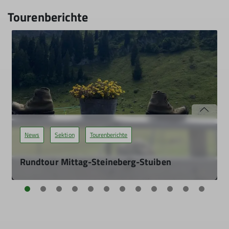
Tourenberichte
News
Sektion
Tourenberichte
Rundtour Mittag-Steineberg-Stuiben
02.08.2026
Zu siebt waren wir auf unserer Rundtour im östlichen Teil
der Nagelfluhkette unterwegs die ab Bergstation Mittag
bei Immenstadt über drei völlig unterschiedliche Gipfel
führte: