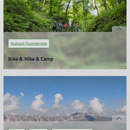
Rucksack-Tourenberichte
Bike & Hike & Camp
29.05.2025
Dieses Jahr ging es zum langen Wochenende zum Bike & Hike
& Camp nach Albstadt – Ebingen. Der Sonnencamping
machte seinem Namen alle Ehre und wir hatten dieses Mal
sehr schönes Wetter. Mit unseren sechs Campingbussen
bzw. Wohnmobilen konnten wir eine kleine Wagenburg bilden
und hier unsere Frühstücks-Tafel aufbauen.
mehr erfahren