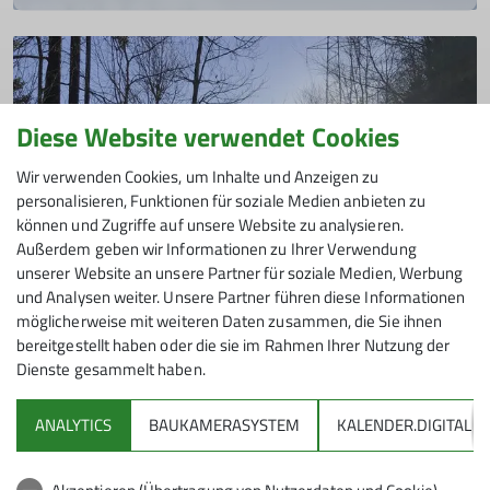
17.03.2025
Mitte März war es soweit und wir fuhren für ein verlängertes
Skitourenwochenende in die Schweiz. In Bivio hatten wir
wenig Schnee, kaum Sicht dafür viel Spaß. Vielen Dank den
Organisatoren!
Diese Website verwendet Cookies
mehr erfahren
Wir verwenden Cookies, um Inhalte und Anzeigen zu
personalisieren, Funktionen für soziale Medien anbieten zu
können und Zugriffe auf unsere Website zu analysieren.
Außerdem geben wir Informationen zu Ihrer Verwendung
unserer Website an unsere Partner für soziale Medien, Werbung
Rucksack-Tourenberichte
Tourenberichte
und Analysen weiter. Unsere Partner führen diese Informationen
möglicherweise mit weiteren Daten zusammen, die Sie ihnen
Rucksack-Skitour Garmil
bereitgestellt haben oder die sie im Rahmen Ihrer Nutzung der
Dienste gesammelt haben.
Mein Freund der Forstweg
12.02.2023
ANALYTICS
BAUKAMERASYSTEM
KALENDER.DIGITAL
Bei schönstem Wetter stiegen wir auf den Garmil. Da es
DAV
bekanntermaßen wenig Schnee hat, suchten wir eine Tour
mit Nord / Ost - Ausrichtung aus.