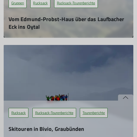
Gruppen
Rucksack
Rucksack-Tourenberichte
Vom Edmund-Probst-Haus über das Laufbacher
Eck ins Oytal
16.10.2023
Mit dem Zug sollte es an einem herrlichen Herbsttag nach
Oberstdorf gehen. Doch Baumaßnahmen und der daraus
resultierende SEV machten eine Anreise mit dem Zug in
einem vertretbaren Rahmen nicht möglich. Kurzerhand
wurde umdisponiert und es ging mit dem Auto bis nach
Hergatz und von dort mit dem Zug in 1:15 Stunden nach
Oberstdorf.
mehr erfahren
Rucksack
Rucksack-Tourenberichte
Tourenberichte
Skitouren in Bivio, Graubünden