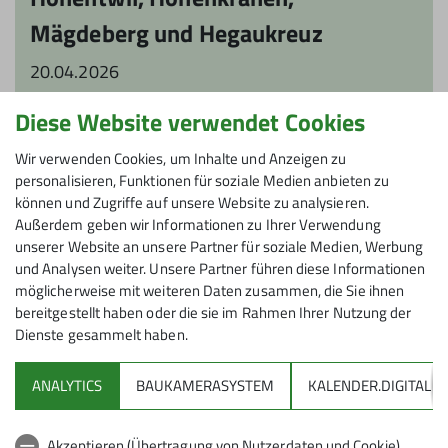
Mägdeberg und Hegaukreuz
20.04.2026
„Versteinerte Vulkanschlote - Heidelandschaft -
Diese Website verwendet Cookies
Gletschermodellierte Landschaft - Imposante
Wir verwenden Cookies, um Inhalte und Anzeigen zu
Burgruinen - Reste der größten Festungsanlage
personalisieren, Funktionen für soziale Medien anbieten zu
Deutschlands - Bodenseeblick mit Mettnau und
können und Zugriffe auf unsere Website zu analysieren.
Reichenau - Alpen-, Schwarzwald- und
Außerdem geben wir Informationen zu Ihrer Verwendung
Schwäbische Albblick - „Garten Gottes“
unserer Website an unsere Partner für soziale Medien, Werbung
und Analysen weiter. Unsere Partner führen diese Informationen
mehr erfahren
möglicherweise mit weiteren Daten zusammen, die Sie ihnen
bereitgestellt haben oder die sie im Rahmen Ihrer Nutzung der
Dienste gesammelt haben.
ANALYTICS
BAUKAMERASYSTEM
KALENDER.DIGITAL
Akzeptieren (Übertragung von Nutzerdaten und Cookie)