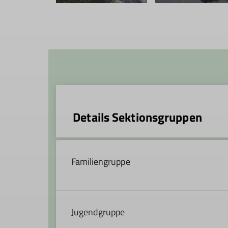
Details Sektionsgruppen
Familiengruppe
Organisation:
Anna-Katharina Schababerle 
Jugendgruppe