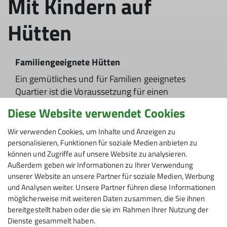
Mit Kindern auf
Hütten
Familiengeeignete Hütten
Ein gemütliches und für Familien geeignetes
Quartier ist die Voraussetzung für einen
gelungenen Bergurlaub in den Alpen. Der
Diese Website verwendet Cookies
Deutsche, Österreichische und Südtiroler
Alpenverein stellen in der Broschüre "Mit Kindern
Wir verwenden Cookies, um Inhalte und Anzeigen zu
auf Hütten" besonders für Familien geeignete
personalisieren, Funktionen für soziale Medien anbieten zu
Standorte vor.
können und Zugriffe auf unsere Website zu analysieren.
Außerdem geben wir Informationen zu Ihrer Verwendung
unserer Website an unsere Partner für soziale Medien, Werbung
Mehr erfahren
und Analysen weiter. Unsere Partner führen diese Informationen
möglicherweise mit weiteren Daten zusammen, die Sie ihnen
bereitgestellt haben oder die sie im Rahmen Ihrer Nutzung der
Dienste gesammelt haben.