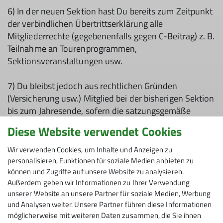
6) In der neuen Sektion hast Du bereits zum Zeitpunkt
der verbindlichen Übertrittserklärung alle
Mitgliederrechte (gegebenenfalls gegen C-Beitrag) z. B.
Teilnahme an Tourenprogrammen,
Sektionsveranstaltungen usw.
7) Du bleibst jedoch aus rechtlichen Gründen
(Versicherung usw.) Mitglied bei der bisherigen Sektion
bis zum Jahresende, sofern die satzungsgemäße
Kündigungsfrist eingehalten wurde.
Diese Website verwendet Cookies
8) Die Mitgliedschaft in der neuen Sektion beginnt also
Wir verwenden Cookies, um Inhalte und Anzeigen zu
erst zum nächsten Kalenderjahr.
personalisieren, Funktionen für soziale Medien anbieten zu
können und Zugriffe auf unsere Website zu analysieren.
Außerdem geben wir Informationen zu Ihrer Verwendung
Ihr DAV Friedrichshafen
unserer Website an unsere Partner für soziale Medien, Werbung
und Analysen weiter. Unsere Partner führen diese Informationen
möglicherweise mit weiteren Daten zusammen, die Sie ihnen