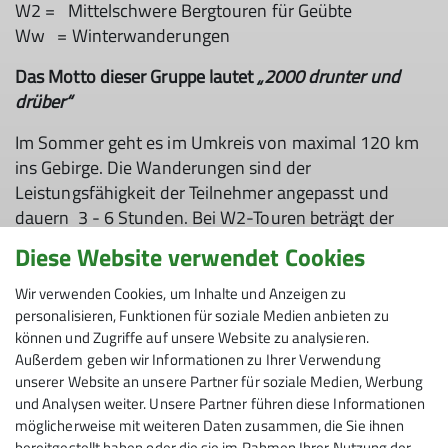
W2 = Mittelschwere Bergtouren für Geübte
Ww = Winterwanderungen
Das Motto dieser Gruppe lautet
„2000 drunter und
drüber“
Im Sommer geht es im Umkreis von maximal 120 km
ins Gebirge. Die Wanderungen sind der
Leistungsfähigkeit der Teilnehmer angepasst und
dauern 3 - 6 Stunden. Bei W2-Touren beträgt der
Höhenunterschied 600 - 1000 Meter. Entfernungen
Diese Website verwendet Cookies
bis zu 20 km kommen bei Streckenwanderungen vor,
sind aber nicht die Regel.
Wir verwenden Cookies, um Inhalte und Anzeigen zu
personalisieren, Funktionen für soziale Medien anbieten zu
können und Zugriffe auf unsere Website zu analysieren.
Außerdem geben wir Informationen zu Ihrer Verwendung
unserer Website an unsere Partner für soziale Medien, Werbung
und Analysen weiter. Unsere Partner führen diese Informationen
möglicherweise mit weiteren Daten zusammen, die Sie ihnen
bereitgestellt haben oder die sie im Rahmen Ihrer Nutzung der