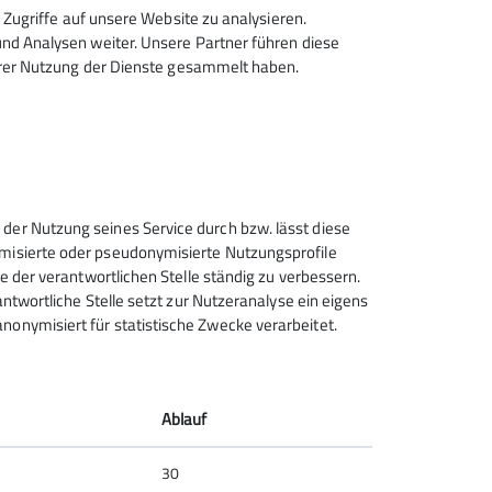
späteren, zweiten Versuch, wenn man sich
Zugriffe auf unsere Website zu analysieren.
timmen. Wie es die Engländer sagen:
d Analysen weiter. Unsere Partner führen diese
hrer Nutzung der Dienste gesammelt haben.
hzeitrechner, gibt es auf der Seite
 der Nutzung seines Service durch bzw. lässt diese
ymisierte oder pseudonymisierte Nutzungsprofile
ce der verantwortlichen Stelle ständig zu verbessern.
rantwortliche Stelle setzt zur Nutzeranalyse ein eigens
nonymisiert für statistische Zwecke verarbeitet.
Deutscher Alpenverein (DAV)
Friedrichshafen e.V.
Untereschstr. 19
Ablauf
88046 Friedrichshafen
Telefon +49754122361
30