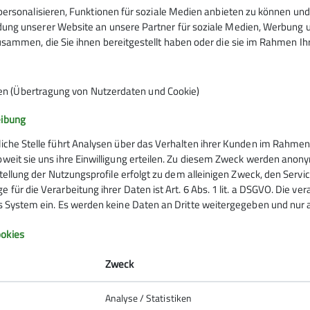
auf einen schönen Tag in den Bergen. Und auf einen 
ersonalisieren, Funktionen für soziale Medien anbieten zu können und 
weiter entwickelt hat oder die Bedingungen besser s
ng unserer Website an unsere Partner für soziale Medien, Werbung un
Sometimes you win, sometimes you learn.
sammen, die Sie ihnen bereitgestellt haben oder die sie im Rahmen I
en (Übertragung von Nutzerdaten und Cookie)
Weitere wertvolle Tipps, etwa zur Planung oder den Ge
Faszination Bergwandern
.
eibung
liche Stelle führt Analysen über das Verhalten ihrer Kunden im Rahmen
oweit sie uns ihre Einwilligung erteilen. Zu diesem Zweck werden anon
rstellung der Nutzungsprofile erfolgt zu dem alleinigen Zweck, den Servi
 für die Verarbeitung ihrer Daten ist Art. 6 Abs. 1 lit. a DSGVO. Die ve
es System ein. Es werden keine Daten an Dritte weitergegeben und nur a
Infos zu Bergsport
okies
emein
Zweck
anung
Analyse / Statistiken
ie Natur