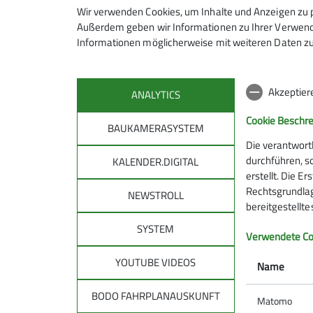
Wir verwenden Cookies, um Inhalte und Anzeigen zu p
Außerdem geben wir Informationen zu Ihrer Verwendu
Informationen möglicherweise mit weiteren Daten zu
Akzeptier
ANALYTICS
Cookie Beschr
BAUKAMERASYSTEM
Die verantwort
durchführen, s
KALENDER.DIGITAL
erstellt. Die E
Rechtsgrundlage
NEWSTROLL
bereitgestellt
SYSTEM
DAV
DAV 
Verwendete Co
allg
YOUTUBE VIDEOS
Über den DAV
Name
Leitbild des DAV
Tourenpl
BODO FAHRPLANAUSKUNFT
Bergwetter
Matomo
Raus in d