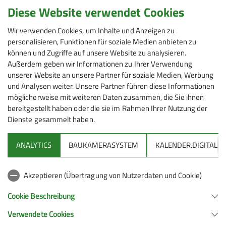
Ausrüstung für dein
Diese Website verwendet Cookies
nächstes Abenteuer in
Wir verwenden Cookies, um Inhalte und Anzeigen zu
personalisieren, Funktionen für soziale Medien anbieten zu
den Bergen
können und Zugriffe auf unsere Website zu analysieren.
Außerdem geben wir Informationen zu Ihrer Verwendung
unserer Website an unsere Partner für soziale Medien, Werbung
Damit dein Bergsport nicht zu einer kostspieligen
und Analysen weiter. Unsere Partner führen diese Informationen
Angelegenheit wird, hält unser Ausrüstungsverleih die
möglicherweise mit weiteren Daten zusammen, die Sie ihnen
für dein nächstes Abenteuer geeignete Ausrüstung
bereitgestellt haben oder die sie im Rahmen Ihrer Nutzung der
bereit.
Dienste gesammelt haben.
Einige Gegenstände wie deinen Rucksack oder die der
ANALYTICS
BAUKAMERASYSTEM
KALENDER.DIGITAL
Witterung angepasste Kleidung benötigst du ständig
und erwirbst sie daher selbst, andere wiederum nutzt
du eher selten. Hier will dir der Ausrüstungsverleih
Akzeptieren (Übertragung von Nutzerdaten und Cookie)
behilflich sein und hält Dinge wie Steigeisen,
Cookie Beschreibung
Klettersteigsets, Helme, Schneeschuhe, LVS-Gerät,
Schneeschaufel, ... und damit vor allem solche Dinge
Verwendete Cookies
für dich bereit, bei denen die Anschaffung sich für dich