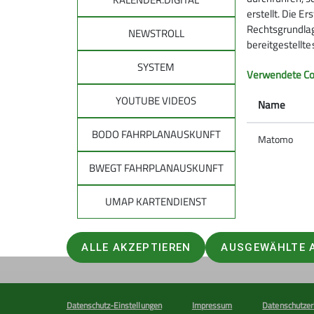
erstellt. Die E
Rechtsgrundlage
NEWSTROLL
bereitgestellt
SYSTEM
DAV
DAV 
Verwendete Co
allg
YOUTUBE VIDEOS
Über den DAV
Name
Leitbild des DAV
Tourenpl
BODO FAHRPLANAUSKUNFT
Bergwetter
Matomo
Raus in d
Notruf und Rettung in den Alpen
Natürlich
BWEGT FAHRPLANAUSKUNFT
Hüttensuche
Auf Tour: 
Lawinenlagebericht
Bergwand
UMAP KARTENDIENST
Trittsich
Kampagne
ALLE AKZEPTIEREN
AUSGEWÄHLTE 
Datenschutz-Einstellungen
Impressum
Datenschutzer