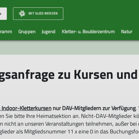
MITGLIED WERDEN
n
gramm
Gruppen
Jugend
Kletter- u. Boulderzentrum
Natur
rtarten
aft
xler
Jugendprogramm
Daten u. Routen
Alpin+
Unser Team
Lankhütte
Sport und natur
Gemeinsam aktiv
Rucksack
Newsletter
Belegungskalender
Kletter- und Hocht
Tourenberichte
Mithelfen
Anfahrt u
DAV-Ha
Gut zu 
Ausrü
Sen
äge
Berichte
Belegungsordnung
Tourenvorschläge mit Bus und Bahn
Alpin +
Berichte
An- o. Abmelden
Filtern erk
Warnhi
Ank
ngsanfrage zu Kursen un
sel
Newsletter
Reservierungsanfrage
Klettern und Natur
Familiengruppe
Newsletter
Notfallko
Leihaus
Die
ein
Belegungskalender
Mountainbike und Natur
Jugendleistungsgruppe
Kontakt
Mit
edschaft
Geschütze Alpenpflanzen
Kletter- u. Hochtourengruppe
Reservier
Don
Kraxxler
Anforder
Bide
Der Rucksack
Ausrüstun
 Indoor-Kletterkursen
nur DAV-Mitgliedern zur Verfügung
.
Seniorengruppe
Sonstige 
ben Sie bitte Ihre Heimatsektion an. Nicht-DAV-Mitglieder 
Walk und Talk
n nicht an unseren Veranstaltungen teilnehmen, außer bei
Mountainbikegruppe
glieder als Mitgliedsnummer 11 x eine 0 in das Buchungsf