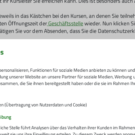
Ihr Kursleiter Sie erreichen kann. Dies ist besonders auch 
 jeweils in das Kästchen bei den Kursen, an denen Sie teil
ten Öffnungszeit der
Geschäftsstelle
wieder. Nun klicken S
estätigen Sie vor dem Absenden, dass Sie die Datenschutze
es
nächst eine
Eingangsbestätigung
. Die Reservierungen in d
ine Anmeldebestätigung per E-Mail. Wenn Sie keine Anmeldeb
rden darüber aber in einer separaten E-Mail informiert.
ersonalisieren, Funktionen für soziale Medien anbieten zu können und 
ng unserer Website an unsere Partner für soziale Medien, Werbung un
in, nennen Sie bitte unbedingt den Namen Ihrer Heimatsekti
sammen, die Sie ihnen bereitgestellt haben oder die sie im Rahmen I
zlich die Mitgliedschaft in einer Sektion des Deutschen A
chten, nehmen wir Sie gerne auf, hier finden Sie alle
Info
en (Übertragung von Nutzerdaten und Cookie)
eibung
liche Stelle führt Analysen über das Verhalten ihrer Kunden im Rahmen
oweit sie uns ihre Einwilligung erteilen. Zu diesem Zweck werden anon