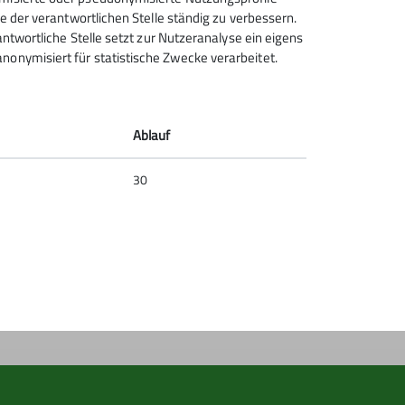
ce der verantwortlichen Stelle ständig zu verbessern.
rantwortliche Stelle setzt zur Nutzeranalyse ein eigens
nonymisiert für statistische Zwecke verarbeitet.
Deutscher Alpenverein (DAV)
Friedrichshafen e.V.
Untereschstr. 19
Ablauf
88046 Friedrichshafen
Telefon +49754122361
30
Kontakt