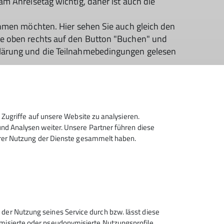
am Anreisetag wichtig, daher ist auch die
nehmen möchten. Hier sehen Sie auch gleich den
ie oben rechts auf den Button "Buchen" und
rklärung und die Teilnahmebedingungen gelesen
er Reihenfolge des Eingangs bearbeitet. Wenn
estätigung erhalten, dann sind Sie nicht
Zugriffe auf unsere Website zu analysieren.
d Analysen weiter. Unsere Partner führen diese
on im Feld "Ihre Nachricht"
hrer Nutzung der Dienste gesammelt haben.
lpenvereins (DAV). Nicht-DAV-Mitglieder können
rmationen.
 der Nutzung seines Service durch bzw. lässt diese
ymisierte oder pseudonymisierte Nutzungsprofile