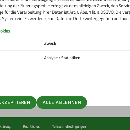
rstellung der Nutzungsprofile erfolgt zu dem alleinigen Zweck, den Servi
 für die Verarbeitung ihrer Daten ist Art. 6 Abs. 1 lit. a DSGVO. Die ve
es System ein. Es werden keine Daten an Dritte weitergegeben und nur a
Infos zu Bergsport
okies
emein
Zweck
anung
Analyse / Statistiken
ie Natur
 biken
So verhältst du dich auf deiner
erung
er und schwindelfrei am Berg
 #machseinfach
AKZEPTIEREN
ALLE ABLEHNEN
klärung
Rechtliches
Teilnahmebedingungen