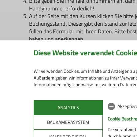
Bitte geben Sie Ihre Telefonnummern an, damit 
Handynummer erforderlich!
Auf der Seite mit den Kursen klicken Sie bitte
Buchungsstand. Dieser gibt den Stand zur letz
füllen das Formular mit Ihren Daten. Bitte b
haben und anerkennen.
Diese Website verwendet Cooki
Nach der Online-Reservierung erhalten Sie zu
noch ein Platz frei ist, schicken wir Ihnen e
angemeldet bzw. stehen auf der Warteliste, we
Wir verwenden Cookies, um Inhalte und Anzeigen zu p
Außerdem geben wir Informationen zu Ihrer Verwendu
Sollten Sie Mitglied einer anderen Sektion se
Informationen möglicherweise mit weiteren Daten zu
Voraussetzung für eine Teilnahme ist grundsät
nicht teilnehmen. Wenn Sie Mitglied werden mö
Akzeptier
ANALYTICS
Cookie Beschr
BAUKAMERASYSTEM
Die verantwort
durchführen, s
KALENDER.DIGITAL