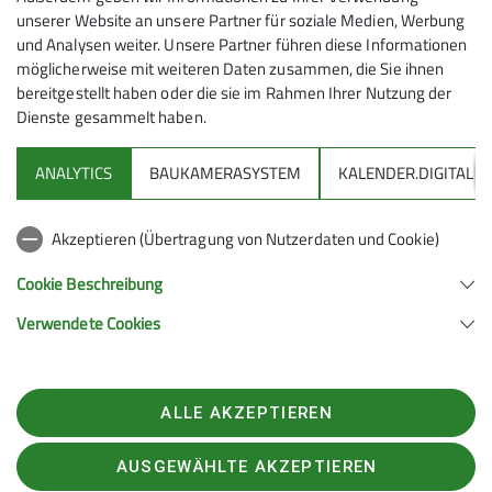
unserer Website an unsere Partner für soziale Medien, Werbung
24.05.2025 - Sandra K.
und Analysen weiter. Unsere Partner führen diese Informationen
24.05.2025
möglicherweise mit weiteren Daten zusammen, die Sie ihnen
Die Aussichten unserer Tour zum Wildpark Feldkirch
bereitgestellt haben oder die sie im Rahmen Ihrer Nutzung der
waren perfekt: Trockenes Wetter sowie drei Anmeldungen
Dienste gesammelt haben.
und alle erschienen pünktlich am Treffpunkt.
ANALYTICS
BAUKAMERASYSTEM
KALENDER.DIGITAL
mehr erfahren
DAV
Akzeptieren (Übertragung von Nutzerdaten und Cookie)
DAV Infos zu Bergsport allgemein
Cookie Beschreibung
Verwendete Cookies
Deutscher Alpenverein (DAV) Friedrichshafen e.V.
Untereschstr. 19
88046 Friedrichshafen
Telefon +49754122361
ALLE AKZEPTIEREN
Kontakt
AUSGEWÄHLTE AKZEPTIEREN