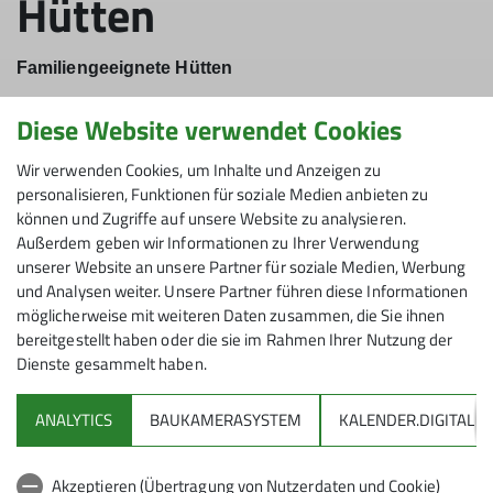
Hütten
Familiengeeignete Hütten
Ein gemütliches und für Familien geeignetes Quartier ist
Diese Website verwendet Cookies
die Voraussetzung für einen gelungenen Bergurlaub in
Wir verwenden Cookies, um Inhalte und Anzeigen zu
den Alpen. Der Deutsche, Österreichische und Südtiroler
personalisieren, Funktionen für soziale Medien anbieten zu
Alpenverein stellen in der Broschüre "Mit Kindern auf
können und Zugriffe auf unsere Website zu analysieren.
Hütten" besonders für Familien
geeignete Standorte vor.
Außerdem geben wir Informationen zu Ihrer Verwendung
unserer Website an unsere Partner für soziale Medien, Werbung
Mehr erfahren
und Analysen weiter. Unsere Partner führen diese Informationen
möglicherweise mit weiteren Daten zusammen, die Sie ihnen
bereitgestellt haben oder die sie im Rahmen Ihrer Nutzung der
Dienste gesammelt haben.
ANALYTICS
BAUKAMERASYSTEM
KALENDER.DIGITAL
DAV
Akzeptieren (Übertragung von Nutzerdaten und Cookie)