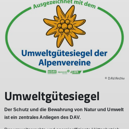
Die Häfler Hütte liegt im Verwall und ist eine
Alpenvereinshütte der Kategorie I. Die Hütte liegt auf der
Muttenalpe oberhalb von Galtür und Ischgl, in Mitten
herrlicher Blumenwiesen. Sie ist auch für Familien gut
geeignet. Von der Hütte aus hat man eine eindrucksvolle
Aussicht auf die Verwallgipfel und auf das
gegenüberliegende Alpenpanorama der östlichen 3000er
der Silvrettagruppe.
Friedrichshafener Hütte
mehr erfahren
© DAV/Archiv
Umweltgütesiegel
Der Schutz und die Bewahrung von Natur und Umwelt
ist ein zentrales Anliegen des DAV.