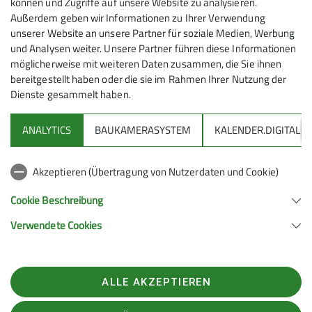
können und Zugriffe auf unsere Website zu analysieren.
ausgerichtet ist.
Außerdem geben wir Informationen zu Ihrer Verwendung
unserer Website an unsere Partner für soziale Medien, Werbung
Unser Entwurf sieht folgendes vor
und Analysen weiter. Unsere Partner führen diese Informationen
Ein leicht zugängliches und barrierearmes Gebäude
möglicherweise mit weiteren Daten zusammen, die Sie ihnen
bereitgestellt haben oder die sie im Rahmen Ihrer Nutzung der
Mehr als 1000 qm Fläche für das Klettern im
Dienste gesammelt haben.
Innenbereich
Einen Außenkletterbereich für das Klettern unter
ANALYTICS
BAUKAMERASYSTEM
KALENDER.DIGITAL
freiem Himmel.
Über 300 qm Fläche für’s Bouldern
Umkleiden & Sanitäranlagen und Duschen
Akzeptieren (Übertragung von Nutzerdaten und Cookie)
Ein Bistro mit Blick auf den Innenkletterbereich
Cookie Beschreibung
Räumlichkeiten für Materialverleih und Bibliothek
Konferenzräume für Besprechungen, Schulungen &
Verwendete Cookies
Versammlungen
Räumlichkeiten für die Administration
Wenn du mehr über unser Vorhaben erfahren willst,
ALLE AKZEPTIEREN
dann lies weiter. Im Folgenden erfährst du, wie wir mit