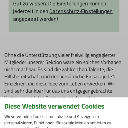
Gut zu wissen: Die Einstellungen können
jederzeit in den
Datenschutz-Einstellungen
angepasst werden!
Ohne die Unterstützung vieler freiwillig engagierter
Mitglieder unserer Sektion wäre ein solches Vorhaben
nicht machbar. Es sind die zahlreichen Talente, die
Hilfsbereitschaft und der persönliche Einsatz jede*r
Einzelnen, die diese Idee zum Leben erwecken. Wir
sind sehr dankbar für das uns entgegengebrachte
Vertrauen und das Engagement der vielen
Diese Website verwendet Cookies
ehrenamtlich tätigen Menschen unserer Sektion.
Der Neubau wird ein funktionales Gebäude mit einer
Wir verwenden Cookies, um Inhalte und Anzeigen zu
personalisieren, Funktionen für soziale Medien anbieten zu
Ausstattung sein, die an der geplanten Nutzung