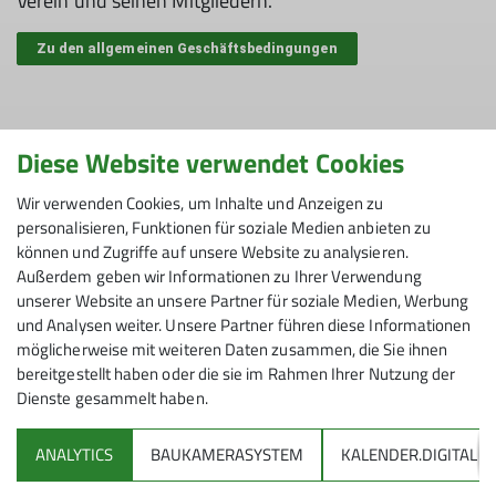
Verein und seinen Mitgliedern.
Zu den allgemeinen Geschäftsbedingungen
Teilnahmebedingungen
Diese Website verwendet Cookies
Unsere Teilnahmebedingungen legen fest zu welchen
Wir verwenden Cookies, um Inhalte und Anzeigen zu
Bedingungen unsere Mitglieder an unseren Touren
personalisieren, Funktionen für soziale Medien anbieten zu
und Kursen teilnehmen können.
können und Zugriffe auf unsere Website zu analysieren.
Außerdem geben wir Informationen zu Ihrer Verwendung
unserer Website an unsere Partner für soziale Medien, Werbung
Zu den Teilnahmebedingungen
und Analysen weiter. Unsere Partner führen diese Informationen
möglicherweise mit weiteren Daten zusammen, die Sie ihnen
bereitgestellt haben oder die sie im Rahmen Ihrer Nutzung der
Dienste gesammelt haben.
ANALYTICS
BAUKAMERASYSTEM
KALENDER.DIGITAL
DAV