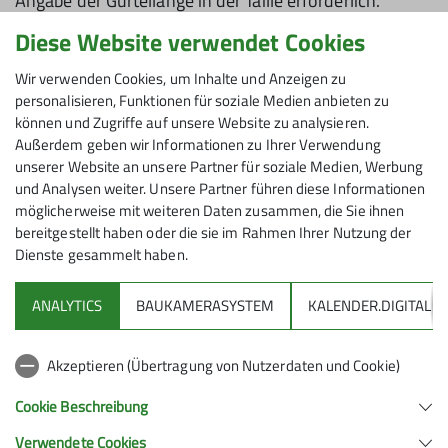
Angabe der Gürtellänge in der Taille erforderlich.
Wir verleihen Kindergurte (bis 120 cm Körpergröße),
Diese Website verwendet Cookies
Erwachsenengurte Small (70 bis 85 cm), Medium (80
bis 95 cm) und Large (90 bis 105 cm).
Wir verwenden Cookies, um Inhalte und Anzeigen zu
personalisieren, Funktionen für soziale Medien anbieten zu
können und Zugriffe auf unsere Website zu analysieren.
Der Verleih von Tourenski ist nicht möglich.
Außerdem geben wir Informationen zu Ihrer Verwendung
Zuletzt aktualisiert am 22. Januar 2022
unserer Website an unsere Partner für soziale Medien, Werbung
und Analysen weiter. Unsere Partner führen diese Informationen
möglicherweise mit weiteren Daten zusammen, die Sie ihnen
bereitgestellt haben oder die sie im Rahmen Ihrer Nutzung der
Dienste gesammelt haben.
ANALYTICS
BAUKAMERASYSTEM
KALENDER.DIGITAL
DAV
Akzeptieren (Übertragung von Nutzerdaten und Cookie)
DAV Infos zu Bergsport allgemein
Cookie Beschreibung
Verwendete Cookies