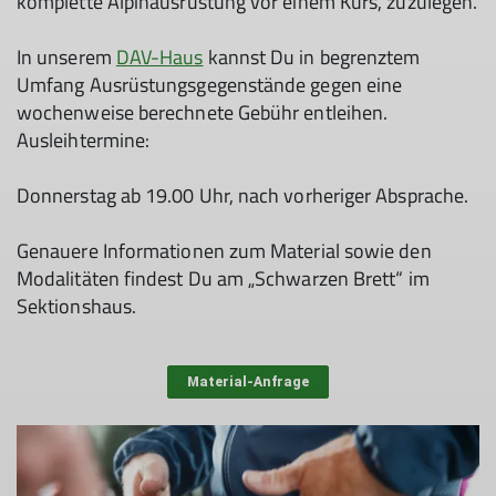
A
Lawinenschaufel
5,- €
komplette Alpinausrüstung vor einem Kurs, zuzulegen.
A
LVS-Gerät
10,- €
A
Steigeisen
5,- €
In unserem
DAV-Haus
kannst Du in begrenztem
A
Eisgeräte (2 Stück)
10,- €
Umfang Ausrüstungsgegenstände gegen eine
A
Pickel
5,- €
wochenweise berechnete Gebühr entleihen.
A
Klettergurt
5,- €
Ausleihtermine:
A
Helm
5,- €
A
Klettersteigset
5,- €
Donnerstag ab 19.00 Uhr, nach vorheriger Absprache.
Sets:
Genauere Informationen zum Material sowie den
Klettersteigset Set
Modalitäten findest Du am „Schwarzen Brett“ im
A
(KS-Set, Helm,
10,- €
Sektionshaus.
Gurt)
LVS Set (LVS-Gerät,
A
Sonde und
15,- €
Material-Anfrage
Schaufel)