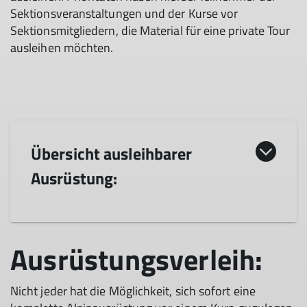
Sektionsveranstaltungen und der Kurse vor
Sektionsmitgliedern, die Material für eine private Tour
ausleihen möchten.
Übersicht ausleihbarer
Ausrüstung:
Kategorie
Bezeichnung
Kosten/Teil
Kosten/Set
Ausrüstungsverleih:
Einzelausrüstungen:
A
Schneeschuhe
10,- €
A
Lawinensonde
5,- €
Nicht jeder hat die Möglichkeit, sich sofort eine