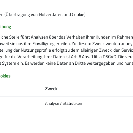
en (Übertragung von Nutzerdaten und Cookie)
eibung
liche Stelle führt Analysen über das Verhalten ihrer Kunden im Rahmen
oweit sie uns ihre Einwilligung erteilen. Zu diesem Zweck werden anon
rstellung der Nutzungsprofile erfolgt zu dem alleinigen Zweck, den Servi
 für die Verarbeitung ihrer Daten ist Art. 6 Abs. 1 lit. a DSGVO. Die ve
es System ein. Es werden keine Daten an Dritte weitergegeben und nur a
Infos zu Bergsport
okies
emein
Zweck
anung
Analyse / Statistiken
ie Natur
 biken
So verhältst du dich auf deiner
erung