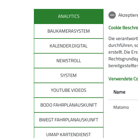
Akzeptier
ANALYTICS
Cookie Beschr
BAUKAMERASYSTEM
Die verantwort
durchführen, s
KALENDER.DIGITAL
erstellt. Die E
Rechtsgrundlage
NEWSTROLL
bereitgestellt
SYSTEM
DAV
DAV 
Verwendete Co
allg
YOUTUBE VIDEOS
Über den DAV
Name
Leitbild des DAV
Tourenpl
BODO FAHRPLANAUSKUNFT
Bergwetter
Matomo
Raus in d
Notruf und Rettung in den Alpen
Natürlich
BWEGT FAHRPLANAUSKUNFT
Hüttensuche
Auf Tour: 
Lawinenlagebericht
Bergwand
UMAP KARTENDIENST