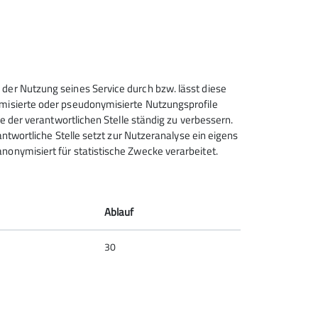
© Alle angaben ohne Gewähr Bild: Baiersbronn Touristik
 der Nutzung seines Service durch bzw. lässt diese
ymisierte oder pseudonymisierte Nutzungsprofile
ce der verantwortlichen Stelle ständig zu verbessern.
rantwortliche Stelle setzt zur Nutzeranalyse ein eigens
nonymisiert für statistische Zwecke verarbeitet.
Deutscher Alpenverein (DAV)
Friedrichshafen e.V.
Untereschstr. 19
Ablauf
88046 Friedrichshafen
Telefon +49754122361
30
Kontakt