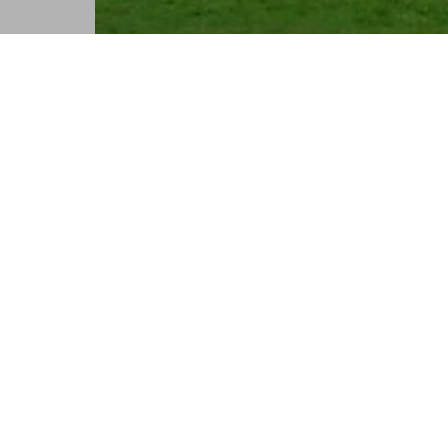
Gemeinsam die Berge er
Lieber gemeinsam aktiv? Zusamme
Menschen begegnen?
Finde passende Aktivitäten in unseren