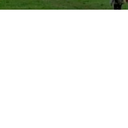
leben
n durch dick und dünn bei Wind und Wetter? Nette Gesell
 Gruppen