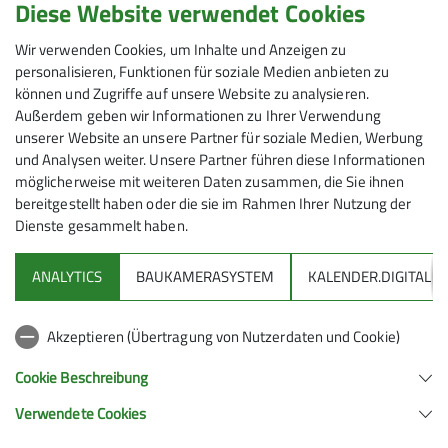
es in der Gruppe natürlich viel mehr Spaß.“ Neben
Diese Website verwendet Cookies
einem vielfältigen Touren- und Kursangebot
Wir verwenden Cookies, um Inhalte und Anzeigen zu
ermöglicht eine DAV-Mitgliedschaft vergünstigten
personalisieren, Funktionen für soziale Medien anbieten zu
Eintritt in Kletterhallen und bei Hüttenübernachtungen
können und Zugriffe auf unsere Website zu analysieren.
sowie einen umfassenden Versicherungsschutz in den
Außerdem geben wir Informationen zu Ihrer Verwendung
Bergen.
unserer Website an unsere Partner für soziale Medien, Werbung
und Analysen weiter. Unsere Partner führen diese Informationen
möglicherweise mit weiteren Daten zusammen, die Sie ihnen
bereitgestellt haben oder die sie im Rahmen Ihrer Nutzung der
Dienste gesammelt haben.
ANALYTICS
BAUKAMERASYSTEM
KALENDER.DIGITAL
DAV
Akzeptieren (Übertragung von Nutzerdaten und Cookie)
DAV Infos zu Bergsport allgemein
Cookie Beschreibung
Verwendete Cookies
Deutscher Alpenverein (DAV) Friedrichshafen e.V.