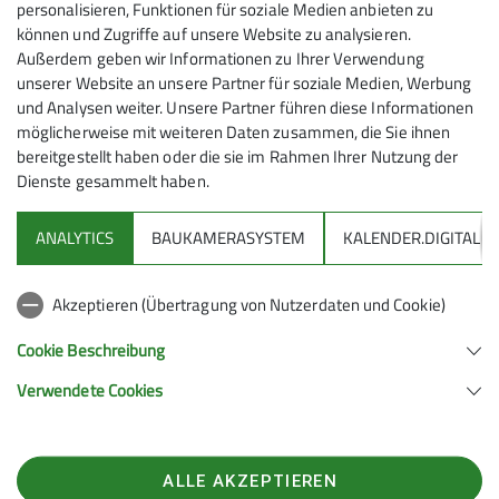
personalisieren, Funktionen für soziale Medien anbieten zu
können und Zugriffe auf unsere Website zu analysieren.
Ausrüstungslisten
Außerdem geben wir Informationen zu Ihrer Verwendung
Sonstige Veranstaltungen
unserer Website an unsere Partner für soziale Medien, Werbung
und Analysen weiter. Unsere Partner führen diese Informationen
möglicherweise mit weiteren Daten zusammen, die Sie ihnen
bereitgestellt haben oder die sie im Rahmen Ihrer Nutzung der
Dienste gesammelt haben.
ANALYTICS
BAUKAMERASYSTEM
KALENDER.DIGITAL
DAV
Akzeptieren (Übertragung von Nutzerdaten und Cookie)
DAV Infos zu Bergsport allgemein
Cookie Beschreibung
Verwendete Cookies
Deutscher Alpenverein (DAV) Friedrichshafen e.V.
Untereschstr. 19
88046 Friedrichshafen
Telefon +49754122361
ALLE AKZEPTIEREN