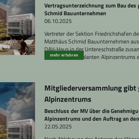
Vertragsunterzeichnung zum Bau des 
Schmid Bauunternehmen
06.10.2025
Vertreter der Sektion Friedrichshafen 
Matthäus Schmid Bauunternehmen aus B
DAV-Haus in der Untereschstraße zu
zum Bau des geplanten Alpinzentrums e
mehr erfahren
voranzubringen...
Mitgliederversammlung gibt 
Alpinzentrums
Beschluss der MV über die Genehmigun
Alpinzentrums und den Auftrag an de
22.05.2025