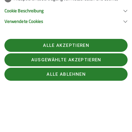
Alpenvereins seit seiner Gründung vor über 150 Jahren
von einem elitären Verein, gefolgt von der Zäsur im
Cookie Beschreibung
Jahre 1924 die als jüdisch erachteten Sektion
Verwendete Cookies
Donauland auszuschließen, bis hin zu einer
Gemeinschaft die sich bis heute offen gegen
Intoleranz und Hass und für Akzeptanz, Offenheit und
Vielfalt positioniert.
ALLE AKZEPTIEREN
Er schloss seine Rede mit dem Wunsch, dass das
Alpinzentrum neue Heimat für unsere Mitglieder
AUSGEWÄHLTE AKZEPTIEREN
werden möge, dass sich jeder willkommen fühle und
sich die Räume mit buntem Leben füllen mögen.
ALLE ABLEHNEN
2er Vorsitzender und Projektleiter für das
Bauvorhaben Jörg Zielke betonte mit dem Bau an
einem Ort zusammenführen zu wollen, was bis heute
durch die Rotach getrennt ist: Das DAV-Haus als Heim
für unsere Mitglieder in der Stadt und die bei der
Gemeinschaftsschule Schreienesch gelegene
Kletterhalle.