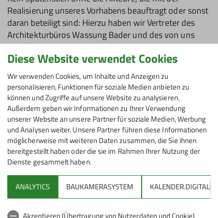
Realisierung unseres Vorhabens beauftragt oder sonst
daran beteiligt sind: Hierzu haben wir Vertreter des
Architekturbüros Wassung Bader und des von uns
beauftragten Generalunternehmens Matthäus Schmid
Diese Website verwendet Cookies
Bauunternehmen eingeladen. Für den Sport in Stadt
und Region durften wir Vertreter*innen des
Wir verwenden Cookies, um Inhalte und Anzeigen zu
Stadtverbands Sporttreibender Vereine sowie Vertreter
personalisieren, Funktionen für soziale Medien anbieten zu
benachbarter Sektionen des Deutschen Alpenvereins
können und Zugriffe auf unsere Website zu analysieren.
begrüßen.
Außerdem geben wir Informationen zu Ihrer Verwendung
unserer Website an unsere Partner für soziale Medien, Werbung
Auch unsere neuen Nachbarn haben wir eingeladen:
und Analysen weiter. Unsere Partner führen diese Informationen
Für das Sportbad Vertreter des Stadtwerkes am See
möglicherweise mit weiteren Daten zusammen, die Sie ihnen
sowie Vertreter der Tanzschule No. 10 und des Karate
bereitgestellt haben oder die sie im Rahmen Ihrer Nutzung der
Dienste gesammelt haben.
Team Bodensee e. V.
In seiner Ansprache stellte 1er Vorsitzender Thomas
ANALYTICS
BAUKAMERASYSTEM
KALENDER.DIGITAL
Huber den Willen zur Veränderung in den Vordergrund.
Thomas betonte den Wandel des Deutschen
Akzeptieren (Übertragung von Nutzerdaten und Cookie)