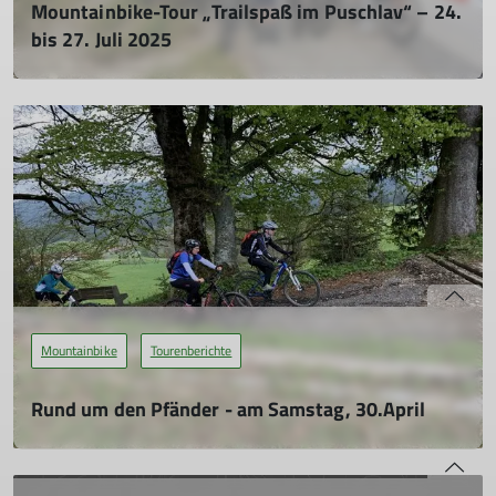
Mountainbike-Tour „Trailspaß im Puschlav“ – 24.
bis 27. Juli 2025
30.07.2025
Zehn gut gelaunte Bikerinnen und Biker des DAV
Friedrichshafen machten sich Ende Juli mit vollgepackten
Rucksäcken auf den Weg ins Puschlav. Treffpunkt war Sfazù
(CH), wo nach einem kurzen Bike Check um 10:30 Uhr der
Start für unsere viertägige Tour erfolgte.
mehr erfahren
Mountainbike
Tourenberichte
Rund um den Pfänder - am Samstag, 30.April
– oh nein, ganz miese Wettervorhersage
17.05.2022