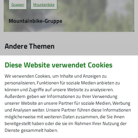
mehr erfahren
Gruppen
Mountainbike
Mountainbike-Gruppe
Vom Einsteiger bis zum Single Trail Könner ist bei uns alles
geboten.
Andere Themen
mehr erfahren
084 - Sektion Friedrichshafen
AlpinPlus
Bouldern
Diese Website verwendet Cookies
Familiengruppe
Gruppen
JLK
JLK-Berichte
Jugendgruppe
Wir verwenden Cookies, um Inhalte und Anzeigen zu
personalisieren, Funktionen für soziale Medien anbieten zu
Kletter- und Hochtouren
Klettern
Kraxxler
Kurse
können und Zugriffe auf unsere Website zu analysieren.
Außerdem geben wir Informationen zu Ihrer Verwendung
Mountainbike
News
News
Rucksack
unserer Website an unsere Partner für soziale Medien, Werbung
und Analysen weiter. Unsere Partner führen diese Informationen
Rucksack-Tourenberichte
Sektion
Senioren
Tourenberichte
möglicherweise mit weiteren Daten zusammen, die Sie ihnen
Umweltgruppe
bereitgestellt haben oder die sie im Rahmen Ihrer Nutzung der
Dienste gesammelt haben.