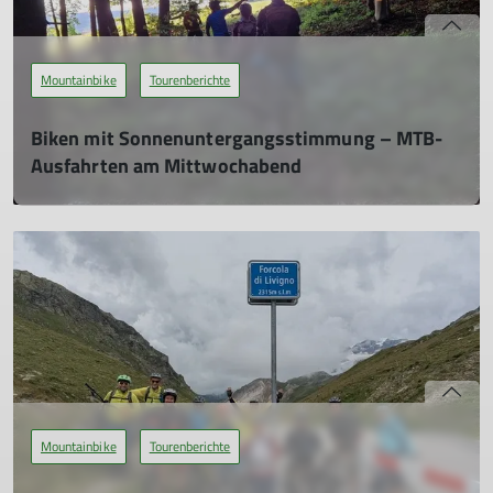
Mountainbike
Tourenberichte
Biken mit Sonnenuntergangsstimmung – MTB-
Ausfahrten am Mittwochabend
01.11.2025
Von April bis September war Mittwoch unser Bike-Tag! Wenn
das Wetter mitgespielt hat, trafen sich jede Woche die DAV-
Mountainbikerinnen und -Mountainbiker zu einer
gemeinsamen Feierabendrunde am, auf oder rund um den
Gehrenberg.
mehr erfahren
Mountainbike
Tourenberichte