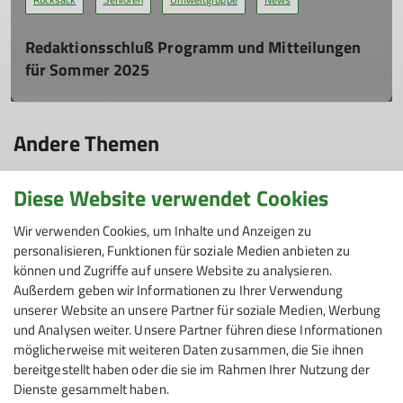
Redaktionsschluß Programm und Mitteilungen
für Sommer 2025
So. 18.01.2026
Redaktionsschluss für „Touren- und
Andere Themen
Ausbildungsprogramm Sommer 2026“ -
(Beiträge bitte ausschließlich an
084 - Sektion Friedrichshafen
AlpinPlus
Bouldern
programm@dav-fn.de)
Diese Website verwendet Cookies
Redaktionsschluss für „Mitteilungen Frühjahr
Familiengruppe
Gruppen
JLK
JLK-Berichte
Jugendgruppe
Wir verwenden Cookies, um Inhalte und Anzeigen zu
2026“ - (Beiträge bitte ausschließlich an
personalisieren, Funktionen für soziale Medien anbieten zu
Kletter- und Hochtouren
Klettern
Kraxxler
Kurse
mitteilungen@dav-fn.de)
können und Zugriffe auf unsere Website zu analysieren.
Außerdem geben wir Informationen zu Ihrer Verwendung
Mountainbike
News
News
Rucksack
unserer Website an unsere Partner für soziale Medien, Werbung
mehr erfahren
und Analysen weiter. Unsere Partner führen diese Informationen
Rucksack-Tourenberichte
Sektion
Senioren
Tourenberichte
möglicherweise mit weiteren Daten zusammen, die Sie ihnen
Umweltgruppe
bereitgestellt haben oder die sie im Rahmen Ihrer Nutzung der
Dienste gesammelt haben.