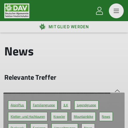
MITGLIED WERDEN
News
Relevante Treffer
AlpinPlus
Familiengruppe
JLK
Jugendgruppe
Kletter- und Hochtouren
Kraxxler
Mountainbike
News
Rucksack
Senioren
Umweltgruppe
News