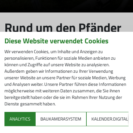
Rund um den Pfänder
- am Samstag, 30.April
Diese Website verwendet Cookies
Wir verwenden Cookies, um Inhalte und Anzeigen zu
personalisieren, Funktionen für soziale Medien anbieten zu
können und Zugriffe auf unsere Website zu analysieren.
oh nein, ganz miese Wettervorhersage,
Außerdem geben wir Informationen zu Ihrer Verwendung
unserer Website an unsere Partner für soziale Medien, Werbung
17.05.2022
und Analysen weiter. Unsere Partner führen diese Informationen
möglicherweise mit weiteren Daten zusammen, die Sie ihnen
Mountainbike
Tourenberichte
bereitgestellt haben oder die sie im Rahmen Ihrer Nutzung der
Dienste gesammelt haben.
Rund um den Pfänder - am Samstag, 30. April – oh
nein, ganz miese Wettervorhersage, leider viel Regen…
ANALYTICS
BAUKAMERASYSTEM
KALENDER.DIGITAL
Absagen? Nein, zumindest einen Ersatztermin bietet