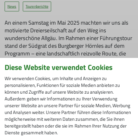
News
Tourenberichte
An einem Samstag im Mai 2025 machten wir uns als
motivierte Dreierseilschaft auf den Weg ins
wunderschöne Allgäu. Im Rahmen einer Führungstour
stand der Südgrat des Burgberger Hörnles auf dem
Programm – eine landschaftlich reizvolle Route, die
sich perfekt als Einstieg ins Mehrseillängenklettern
Diese Website verwendet Cookies
nach der Winterpause eignete.
Wir verwenden Cookies, um Inhalte und Anzeigen zu
personalisieren, Funktionen für soziale Medien anbieten zu
können und Zugriffe auf unsere Website zu analysieren.
Am Einstieg angekommen hatten wir
Außerdem geben wir Informationen zu Ihrer Verwendung
orientierungstechnisch wohl schon die größte
unserer Website an unsere Partner für soziale Medien, Werbung
Herausforderung der gesamten Tour geschafft.
und Analysen weiter. Unsere Partner führen diese Informationen
möglicherweise mit weiteren Daten zusammen, die Sie ihnen
Die eigentliche Kletterei führte uns dann über sechs
bereitgestellt haben oder die sie im Rahmen Ihrer Nutzung der
abwechslungsreiche, eher kurze Seillängen. Die
Dienste gesammelt haben.