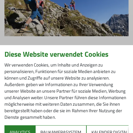
Diese Website verwendet Cookies
Wir reisten mit öffentlichen Verkehrsmitteln – Zug
Wir verwenden Cookies, um Inhalte und Anzeigen zu
und Bus – an. Das hatte gleich mehrere Vorteile: Jede
personalisieren, Funktionen für soziale Medien anbieten zu
konnte dort zusteigen, wo es am besten passte. Und
können und Zugriffe auf unsere Website zu analysieren.
Außerdem geben wir Informationen zu Ihrer Verwendung
unterwegs blieb Zeit für Gespräche, zum Ausruhen
unserer Website an unsere Partner für soziale Medien, Werbung
oder einfach, um die Aussicht zu genießen.
und Analysen weiter. Unsere Partner führen diese Informationen
möglicherweise mit weiteren Daten zusammen, die Sie ihnen
Ursprünglich war ein anderes Ziel geplant, doch der
bereitgestellt haben oder die sie im Rahmen Ihrer Nutzung der
Blick auf den Wetterbericht brachte eine spontane
Dienste gesammelt haben.
Entscheidung: Nebel im geplanten Gebiet – also
Planänderung! Flexibel wie wir sind, wählten wir
ANALYTICS
BAUKAMERASYSTEM
KALENDER.DIGITAL