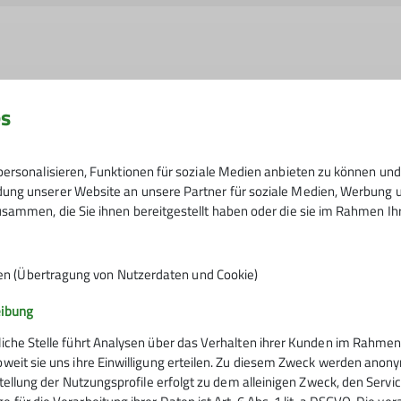
e der Datenschutzerklärung *
es
n, dass meine in das Kontaktformular eingegebenen Daten e
ersonalisieren, Funktionen für soziale Medien anbieten zu können und 
t werden. Mir ist bekannt, dass ich meine Einwilligung jed
ng unserer Website an unsere Partner für soziale Medien, Werbung un
sammen, die Sie ihnen bereitgestellt haben oder die sie im Rahmen I
en (Übertragung von Nutzerdaten und Cookie)
eibung
liche Stelle führt Analysen über das Verhalten ihrer Kunden im Rahmen
oweit sie uns ihre Einwilligung erteilen. Zu diesem Zweck werden anon
rstellung der Nutzungsprofile erfolgt zu dem alleinigen Zweck, den Servi