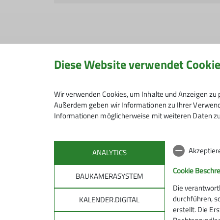
Hiermit bestätige ich die Kenntnisnahm
Diese Website verwendet Cooki
Hiermit erkläre ich mich einverstande
Wir verwenden Cookies, um Inhalte und Anzeigen zu p
Kontaktaufnahme verarbeitet und genutz
Außerdem geben wir Informationen zu Ihrer Verwendu
Informationen möglicherweise mit weiteren Daten zu
Mit (*) markierte Felder sind Pflichtfelder
Akzeptier
ANALYTICS
Cookie Beschr
BAUKAMERASYSTEM
Die verantwort
durchführen, s
KALENDER.DIGITAL
erstellt. Die E