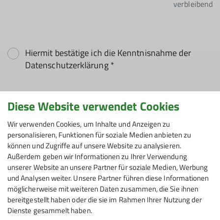
verbleibend
Hiermit bestätige ich die Kenntnisnahme der
Datenschutzerklärung *
Hiermit erkläre ich mich einverstanden, dass
Diese Website verwendet Cookies
meine in das Kontaktformular eingegebenen
Daten elektronisch gesichert und zum Zweck der
Wir verwenden Cookies, um Inhalte und Anzeigen zu
Kontaktaufnahme verarbeitet und genutzt
personalisieren, Funktionen für soziale Medien anbieten zu
werden. Mir ist bekannt, dass ich meine
können und Zugriffe auf unsere Website zu analysieren.
Außerdem geben wir Informationen zu Ihrer Verwendung
Einwilligung jederzeit wiederrufen kann. *
unserer Website an unsere Partner für soziale Medien, Werbung
und Analysen weiter. Unsere Partner führen diese Informationen
Mit (*) markierte Felder
möglicherweise mit weiteren Daten zusammen, die Sie ihnen
Absenden
sind Pflichtfelder
bereitgestellt haben oder die sie im Rahmen Ihrer Nutzung der
Dienste gesammelt haben.