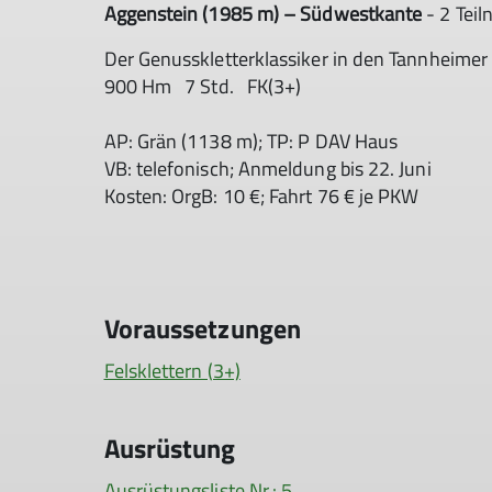
Aggenstein (1985 m) – Südwestkante
- 2 Tei
Der Genusskletterklassiker in den Tannheimer 
900 Hm 7 Std. FK(3+)
AP: Grän (1138 m); TP: P DAV Haus
VB: telefonisch; Anmeldung bis 22. Juni
Kosten: OrgB: 10 €; Fahrt 76 € je PKW
Voraussetzungen
Felsklettern (3+)
Ausrüstung
Ausrüstungsliste Nr.: 5