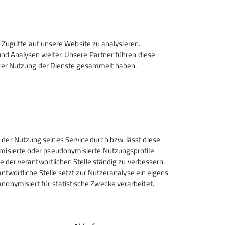
nwart*in (Sommer)
Zugriffe auf unsere Website zu analysieren.
d Analysen weiter. Unsere Partner führen diese
hrer Nutzung der Dienste gesammelt haben.
 der Nutzung seines Service durch bzw. lässt diese
ymisierte oder pseudonymisierte Nutzungsprofile
ce der verantwortlichen Stelle ständig zu verbessern.
rantwortliche Stelle setzt zur Nutzeranalyse ein eigens
nonymisiert für statistische Zwecke verarbeitet.
Deutscher Alpenverein (DAV)
Friedrichshafen e.V.
Untereschstr. 19