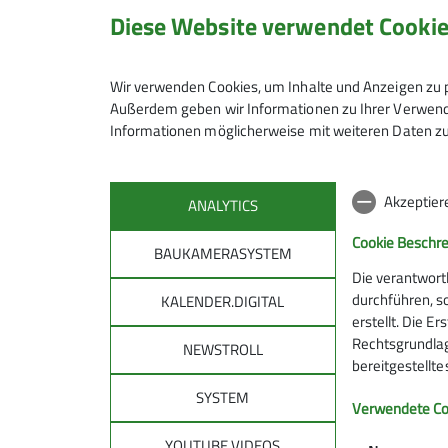
Anmeldung bis
Trainer*in B Hochtouren
Diese Website verwendet Cooki
Preis
Wir verwenden Cookies, um Inhalte und Anzeigen zu p
Außerdem geben wir Informationen zu Ihrer Verwendu
Informationen möglicherweise mit weiteren Daten zu
Maximale Teilnehmeranzahl
Akzeptier
ANALYTICS
Cookie Beschr
BAUKAMERASYSTEM
Die verantwort
durchführen, s
KALENDER.DIGITAL
erstellt. Die E
Rechtsgrundlage
NEWSTROLL
bereitgestellt
SYSTEM
DAV
DAV 
Verwendete Co
allg
YOUTUBE VIDEOS
Über den DAV