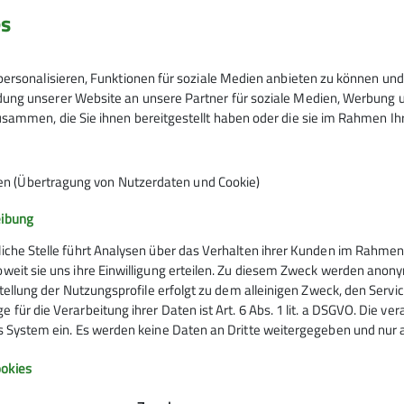
22.06.2025
Tourenleiter*in
Toure
es
Kosten: OrgB: 10 €; Fahrt 76 € je PKW
ersonalisieren, Funktionen für soziale Medien anbieten zu können und 
ng unserer Website an unsere Partner für soziale Medien, Werbung un
sammen, die Sie ihnen bereitgestellt haben oder die sie im Rahmen I
2
en (Übertragung von Nutzerdaten und Cookie)
eibung
liche Stelle führt Analysen über das Verhalten ihrer Kunden im Rahmen
oweit sie uns ihre Einwilligung erteilen. Zu diesem Zweck werden anon
rstellung der Nutzungsprofile erfolgt zu dem alleinigen Zweck, den Servi
 für die Verarbeitung ihrer Daten ist Art. 6 Abs. 1 lit. a DSGVO. Die ve
es System ein. Es werden keine Daten an Dritte weitergegeben und nur a
Infos zu Bergsport
okies
emein