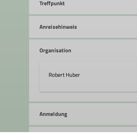
Treffpunkt
Anreisehinweis
Organisation
Robert Huber
robert.huber@dav-fn.de
Anmeldung
Qualifikationen