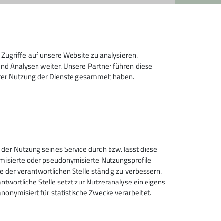
Zugriffe auf unsere Website zu analysieren.
n Wanderungen, Ski-, Langlauf- und
d Analysen weiter. Unsere Partner führen diese
hrer Nutzung der Dienste gesammelt haben.
ffpunkt ist jeden Donnerstag (außer an
r Touren (siehe Programm) oder
rmular.
leiterverzeichnis im gedruckten
 der Nutzung seines Service durch bzw. lässt diese
ymisierte oder pseudonymisierte Nutzungsprofile
ce der verantwortlichen Stelle ständig zu verbessern.
rantwortliche Stelle setzt zur Nutzeranalyse ein eigens
nonymisiert für statistische Zwecke verarbeitet.
Deutscher Alpenverein (DAV)
Friedrichshafen e.V.