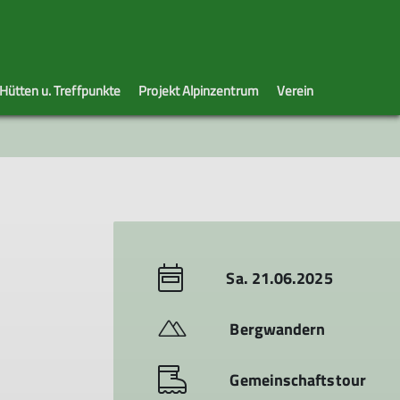
Hütten u. Treffpunkte
Projekt Alpinzentrum
Verein
. Kontakt
us
wissen
stung
ioren
Tourenberichte
Klimawandelfolgen in den Alpen
Hallen-, Kletter- und Boulderregeln
Mountainbike
Alle Veranstaltungen
Kletterzentrum
Newsletter
Bibliothek
Jobs
Skilehrer
lärt
nweise Rückrufe
ündigungen
Berichte
Bestandslisten
Berichte
ntakt
rüstung
nstagstouren
Tourenprogramm
twochstouren
Wöchentliche Ausfahrten
ungsanfrage
nertag-Senioren
Fahrtechnikseminare
ungen Sommer
r
Das sind wir
Sa. 21.06.2025
gslisten
MTB-Newsletter
Veranstaltungen
Bergwandern
Gemeinschaftstour