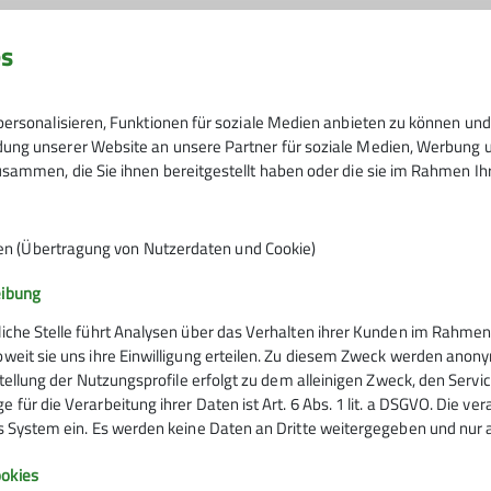
es
ersonalisieren, Funktionen für soziale Medien anbieten zu können und 
ßig irgendwo zwischen AlpinPlus und Senioren. Wir mache
ng unserer Website an unsere Partner für soziale Medien, Werbung un
sammen, die Sie ihnen bereitgestellt haben oder die sie im Rahmen I
deln oder auf Klettersteige. Von einfach bis schwierig.Tre
Bei Karin S.
Haus: zum gemütlichen Beisammensein, zum Besprechen de
Wetter- und Schneelage.
en (Übertragung von Nutzerdaten und Cookie)
t nur über die Tourenleiter und nicht über das Rucksackfo
ren Gruppentreffen kennenlernen, man findet sie im Touren
eibung
liche Stelle führt Analysen über das Verhalten ihrer Kunden im Rahmen
sterte Gesichter.
oweit sie uns ihre Einwilligung erteilen. Zu diesem Zweck werden anon
rstellung der Nutzungsprofile erfolgt zu dem alleinigen Zweck, den Servi
 für die Verarbeitung ihrer Daten ist Art. 6 Abs. 1 lit. a DSGVO. Die ve
es System ein. Es werden keine Daten an Dritte weitergegeben und nur a
Infos zu Bergsport
okies