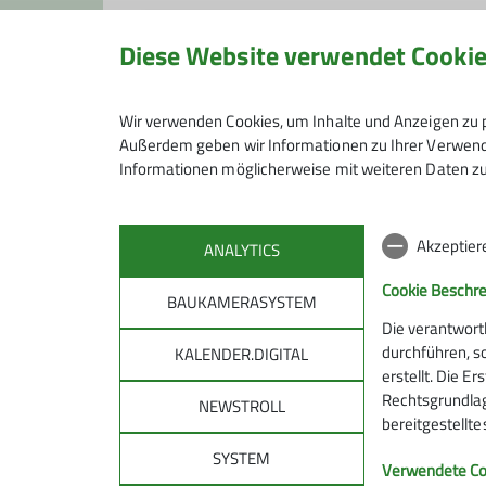
Diese Website verwendet Cooki
Rucksack
Wir verwenden Cookies, um Inhalte und Anzeigen zu p
Die Rucksackgruppe liegt altersmä
Außerdem geben wir Informationen zu Ihrer Verwendu
Informationen möglicherweise mit weiteren Daten zu
Schneeschuhtouren, gehen rodeln, ra
Anmeldung
Feiertagen) ab 19.00 Uhr im DAV-
Planung spontaner Aktionen nach 
Akzeptier
ANALYTICS
Die Anmeldung zu den Touren erfolg
Die Tourenleiter kann man bei unse
Cookie Beschr
BAUKAMERASYSTEM
Programm.
Die verantwort
Wir freuen uns über neue bergbegei
durchführen, s
KALENDER.DIGITAL
erstellt. Die E
Kontakt aufnehmen
Rechtsgrundlage
NEWSTROLL
bereitgestellt
SYSTEM
DAV
DAV 
Verwendete Co