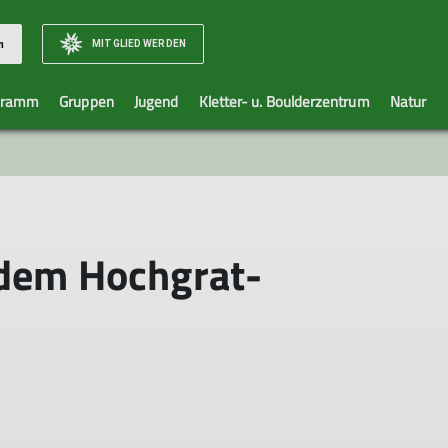
MITGLIED WERDEN
n
gramm
Gruppen
Jugend
Kletter- u. Boulderzentrum
Natur
rtarten
aft
xler
Jugendprogramm
Daten u. Routen
Alpin+
Unser Team
Lankhütte
Sport und natur
Gemeinsam aktiv
Rucksack
Newsletter
Belegungskalender
Kletter- und Hocht
Tourenberichte
Mithelfen
Anfahrt u
DAV-Ha
Gut zu 
Ausrü
Sen
äge
Berichte
Belegungsordnung
Tourenvorschläge mit Bus und Bahn
Alpin +
Berichte
An- o. Abmelden
Filtern erk
Warnhi
Ank
sel
Newsletter
Reservierungsanfrage
Klettern und Natur
Familiengruppe
Newsletter
Notfallko
Leihaus
Die
 dem Hochgrat-
ein
Belegungskalender
Mountainbike und Natur
Jugendleistungsgruppe
Kontakt
Mit
edschaft
Geschütze Alpenpflanzen
Kletter- u. Hochtourengruppe
Reservier
Don
Kraxxler
Anforder
Bide
Der Rucksack
Ausrüstun
Seniorengruppe
Sonstige 
Walk und Talk
Mountainbikegruppe