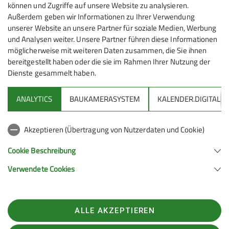
und Boulderer oder bist an Hochtouren,
können und Zugriffe auf unsere Website zu analysieren.
Anmeldung
Außerdem geben wir Informationen zu Ihrer Verwendung
Klettersteigen oder Alpinklettern
unserer Website an unsere Partner für soziale Medien, Werbung
interessiert? Oder begeistern dich Ski-
bei Alexander R.
und Analysen weiter. Unsere Partner führen diese Informationen
und Schneeschuhtouren? Hier findest du
möglicherweise mit weiteren Daten zusammen, die Sie ihnen
begeisterte Bergsportler, welche durch die
bereitgestellt haben oder die sie im Rahmen Ihrer Nutzung der
Angebote und Aktivitäten in der Gruppe
Dienste gesammelt haben.
nie zur Ruhe kommen.
ANALYTICS
BAUKAMERASYSTEM
KALENDER.DIGITAL
Kontakt aufnehmen
DAV
Akzeptieren (Übertragung von Nutzerdaten und Cookie)
DAV Infos zu Bergsport allgemein
Cookie Beschreibung
Verwendete Cookies
Deutscher Alpenverein (DAV) Friedrichshafen e.V.
Untereschstr. 19
88046 Friedrichshafen
Telefon +49754122361
ALLE AKZEPTIEREN