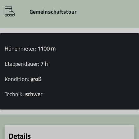
Gemeinschaftstour
Höhenmeter:
1100 m
Etappendauer:
7 h
Kondition:
groß
Technik:
schwer
Details