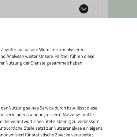
n Wanderungen, Ski-, Langlauf- und
ffpunkt ist jeden Donnerstag (außer an
 VB: 23. Juli bei Jutta R., Dirk A.
r Touren (siehe Programm) oder
Zugriffe auf unsere Website zu analysieren.
d Analysen weiter. Unsere Partner führen diese
rmular.
hrer Nutzung der Dienste gesammelt haben.
leiterverzeichnis im gedruckten
 der Nutzung seines Service durch bzw. lässt diese
ymisierte oder pseudonymisierte Nutzungsprofile
ce der verantwortlichen Stelle ständig zu verbessern.
rantwortliche Stelle setzt zur Nutzeranalyse ein eigens
nonymisiert für statistische Zwecke verarbeitet.