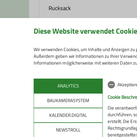
Rucksack
Tourenleiter*in
Diese Website verwendet Cooki
Die Rucksackgruppe liegt altersmä
Schneeschuhtouren, gehen rodeln, ra
Anmeldung
Feiertagen) ab 19.00 Uhr im DAV-
Wir verwenden Cookies, um Inhalte und Anzeigen zu p
Planung spontaner Aktionen nach 
Außerdem geben wir Informationen zu Ihrer Verwendu
Die Anmeldung zu den Touren erfolg
Informationen möglicherweise mit weiteren Daten zu
Die Tourenleiter kann man bei unse
Anmeldung bis
Programm.
Akzeptier
Wir freuen uns über neue bergbegei
ANALYTICS
Cookie Beschr
BAUKAMERASYSTEM
Kontakt aufnehmen
Die verantwort
durchführen, s
KALENDER.DIGITAL
erstellt. Die E
Rechtsgrundlage
NEWSTROLL
bereitgestellt