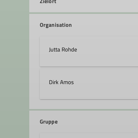
Zielort
Organisation
Jutta Rohde
jutta.rohde@dav-fn.de
Dirk Amos
dirk.amos@dav-fn.de
Gruppe
Ämter