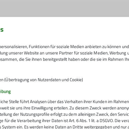
es
ßig irgendwo zwischen AlpinPlus und Senioren. Wir mache
deln oder auf Klettersteige. Von einfach bis schwierig.Tre
Anmeldung und VB: 23. JuliAnmeldung und
Haus: zum gemütlichen Beisammensein, zum Besprechen de
ersonalisieren, Funktionen für soziale Medien anbieten zu können und 
Wetter- und Schneelage.
ng unserer Website an unsere Partner für soziale Medien, Werbung un
t nur über die Tourenleiter und nicht über das Rucksackfo
sammen, die Sie ihnen bereitgestellt haben oder die sie im Rahmen I
ren Gruppentreffen kennenlernen, man findet sie im Touren
23.07.2026
en (Übertragung von Nutzerdaten und Cookie)
sterte Gesichter.
eibung
liche Stelle führt Analysen über das Verhalten ihrer Kunden im Rahmen
oweit sie uns ihre Einwilligung erteilen. Zu diesem Zweck werden anon
rstellung der Nutzungsprofile erfolgt zu dem alleinigen Zweck, den Servi
 für die Verarbeitung ihrer Daten ist Art. 6 Abs. 1 lit. a DSGVO. Die ve
es System ein. Es werden keine Daten an Dritte weitergegeben und nur a