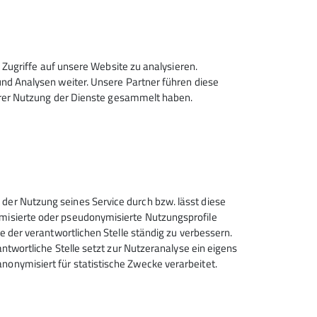
Zugriffe auf unsere Website zu analysieren.
d Analysen weiter. Unsere Partner führen diese
hrer Nutzung der Dienste gesammelt haben.
iedenen Spielarten des Alpinismus
seillängen-Klettertour, von der
Alpen, findet jede Familie die
 der Nutzung seines Service durch bzw. lässt diese
ymisierte oder pseudonymisierte Nutzungsprofile
ce der verantwortlichen Stelle ständig zu verbessern.
rantwortliche Stelle setzt zur Nutzeranalyse ein eigens
nonymisiert für statistische Zwecke verarbeitet.
Deutscher Alpenverein (DAV)
Friedrichshafen e.V.
Untereschstr. 19