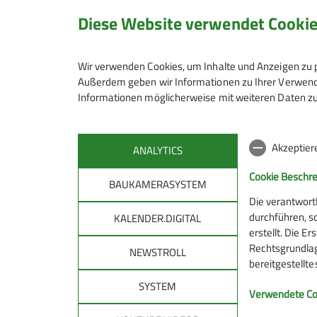
Diese Website verwendet Cooki
Gruppe
Wir verwenden Cookies, um Inhalte und Anzeigen zu p
Familiengruppe
Außerdem geben wir Informationen zu Ihrer Verwendu
Informationen möglicherweise mit weiteren Daten zu
Wir sind eine Gruppe bergbegeistert
Akzeptier
ANALYTICS
unseren kleinen Sprösslingen nahez
leichten Wanderung auf die näheren
Cookie Beschr
BAUKAMERASYSTEM
richtige Tour bzw. Unternehmung.
Die verantwort
durchführen, s
KALENDER.DIGITAL
Kontakt aufnehmen
erstellt. Die E
Rechtsgrundlage
NEWSTROLL
bereitgestellt
Details
SYSTEM
DAV
DAV 
Verwendete Co