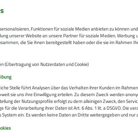
es
ersonalisieren, Funktionen für soziale Medien anbieten zu können und 
ng unserer Website an unsere Partner für soziale Medien, Werbung un
sammen, die Sie ihnen bereitgestellt haben oder die sie im Rahmen I
er Familien, die es sich zum Ziel gesetzt haben, die versch
en (Übertragung von Nutzerdaten und Cookie)
ubringen. Kinderwagen gerechte Spaziergänge bis zur Mehr
 Hügel bis zu mehrtägigen Unternehmungen in den Tessiner 
eibung
liche Stelle führt Analysen über das Verhalten ihrer Kunden im Rahmen
oweit sie uns ihre Einwilligung erteilen. Zu diesem Zweck werden anon
rstellung der Nutzungsprofile erfolgt zu dem alleinigen Zweck, den Servi
 für die Verarbeitung ihrer Daten ist Art. 6 Abs. 1 lit. a DSGVO. Die ve
es System ein. Es werden keine Daten an Dritte weitergegeben und nur a
Infos zu Bergsport
okies