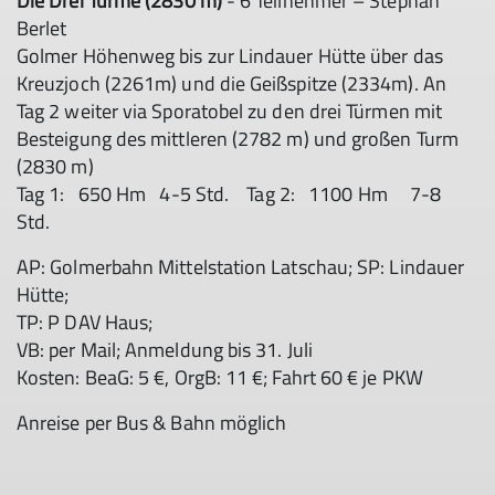
Die Drei Türme (2830 m)
- 6 Teilnehmer – Stephan
Berlet
Golmer Höhenweg bis zur Lindauer Hütte über das
Kreuzjoch (2261m) und die Geißspitze (2334m). An
Tag 2 weiter via Sporatobel zu den drei Türmen mit
Besteigung des mittleren (2782 m) und großen Turm
(2830 m)
Tag 1: 650 Hm 4-5 Std. Tag 2: 1100 Hm 7-8
Std.
AP: Golmerbahn Mittelstation Latschau; SP: Lindauer
Hütte;
TP: P DAV Haus;
VB: per Mail; Anmeldung bis 31. Juli
Kosten: BeaG: 5 €, OrgB: 11 €; Fahrt 60 € je PKW
Anreise per Bus & Bahn möglich