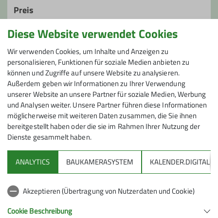
Preis
Diese Website verwendet Cookies
Kosten: BeaG: 5 €, OrgB: 11 €; Fahrt 60 € je PKW
Anreise per Bus & Bahn möglich
Wir verwenden Cookies, um Inhalte und Anzeigen zu
personalisieren, Funktionen für soziale Medien anbieten zu
können und Zugriffe auf unsere Website zu analysieren.
Maximale Teilnehmeranzahl
Außerdem geben wir Informationen zu Ihrer Verwendung
unserer Website an unsere Partner für soziale Medien, Werbung
6
und Analysen weiter. Unsere Partner führen diese Informationen
möglicherweise mit weiteren Daten zusammen, die Sie ihnen
bereitgestellt haben oder die sie im Rahmen Ihrer Nutzung der
Dienste gesammelt haben.
ANALYTICS
BAUKAMERASYSTEM
KALENDER.DIGITAL
DAV
Akzeptieren (Übertragung von Nutzerdaten und Cookie)
DAV Infos zu Bergsport allgemein
Cookie Beschreibung