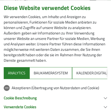
AlpinPlus
Diese Website verwendet Cookies
Wir verwenden Cookies, um Inhalte und Anzeigen zu
Du bist 35 und älter und suchst Kletterer
personalisieren, Funktionen für soziale Medien anbieten zu
und Boulderer oder bist an Hochtouren,
können und Zugriffe auf unsere Website zu analysieren.
Preis
Außerdem geben wir Informationen zu Ihrer Verwendung
Klettersteigen oder Alpinklettern
unserer Website an unsere Partner für soziale Medien, Werbung
interessiert? Oder begeistern dich Ski-
Kosten: Fahrt 60 € je PKW, Lünerseebahn 24,50€
und Analysen weiter. Unsere Partner führen diese Informationen
und Schneeschuhtouren? Hier findest du
möglicherweise mit weiteren Daten zusammen, die Sie ihnen
begeisterte Bergsportler, welche durch die
bereitgestellt haben oder die sie im Rahmen Ihrer Nutzung der
Angebote und Aktivitäten in der Gruppe
Dienste gesammelt haben.
nie zur Ruhe kommen.
ANALYTICS
BAUKAMERASYSTEM
KALENDER.DIGITAL
Kontakt aufnehmen
DAV
Akzeptieren (Übertragung von Nutzerdaten und Cookie)
DAV Infos zu Bergsport allgemein
Cookie Beschreibung
Verwendete Cookies
Deutscher Alpenverein (DAV) Friedrichshafen e.V.