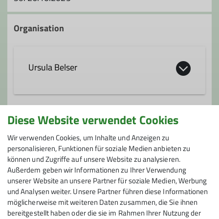
Organisation
Ursula Belser
ursula.belser@dav-fn.de
Diese Website verwendet Cookies
Gruppe
Wir verwenden Cookies, um Inhalte und Anzeigen zu
Ämter
personalisieren, Funktionen für soziale Medien anbieten zu
können und Zugriffe auf unsere Website zu analysieren.
Familiengruppe
Tourenleiter*in
Außerdem geben wir Informationen zu Ihrer Verwendung
unserer Website an unsere Partner für soziale Medien, Werbung
und Analysen weiter. Unsere Partner führen diese Informationen
Familiengruppenleiter*in
Wir sind eine Gruppe bergbegeisterter
möglicherweise mit weiteren Daten zusammen, die Sie ihnen
Familien, die es sich zum Ziel gesetzt
bereitgestellt haben oder die sie im Rahmen Ihrer Nutzung der