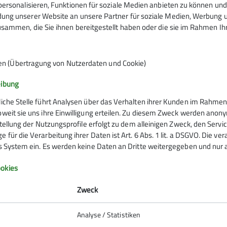
ersonalisieren, Funktionen für soziale Medien anbieten zu können und 
ßig irgendwo zwischen AlpinPlus und Senioren. Wir mache
ng unserer Website an unsere Partner für soziale Medien, Werbung un
sammen, die Sie ihnen bereitgestellt haben oder die sie im Rahmen I
deln oder auf Klettersteige. Von einfach bis schwierig.Tre
bei Franz C.
Haus: zum gemütlichen Beisammensein, zum Besprechen de
Wetter- und Schneelage.
en (Übertragung von Nutzerdaten und Cookie)
t nur über die Tourenleiter und nicht über das Rucksackfo
ren Gruppentreffen kennenlernen, man findet sie im Touren
eibung
liche Stelle führt Analysen über das Verhalten ihrer Kunden im Rahmen
sterte Gesichter.
oweit sie uns ihre Einwilligung erteilen. Zu diesem Zweck werden anon
rstellung der Nutzungsprofile erfolgt zu dem alleinigen Zweck, den Servi
 für die Verarbeitung ihrer Daten ist Art. 6 Abs. 1 lit. a DSGVO. Die ve
es System ein. Es werden keine Daten an Dritte weitergegeben und nur a
Infos zu Bergsport
okies
emein
Zweck
anung
Analyse / Statistiken
ie Natur