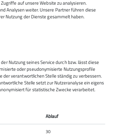
Zugriffe auf unsere Website zu analysieren.
n Wanderungen, Ski-, Langlauf- und
d Analysen weiter. Unsere Partner führen diese
hrer Nutzung der Dienste gesammelt haben.
ffpunkt ist jeden Donnerstag (außer an
r Touren (siehe Programm) oder
rmular.
leiterverzeichnis im gedruckten
 der Nutzung seines Service durch bzw. lässt diese
ymisierte oder pseudonymisierte Nutzungsprofile
ce der verantwortlichen Stelle ständig zu verbessern.
rantwortliche Stelle setzt zur Nutzeranalyse ein eigens
nonymisiert für statistische Zwecke verarbeitet.
Deutscher Alpenverein (DAV)
Friedrichshafen e.V.
Untereschstr. 19
Ablauf
88046 Friedrichshafen
Telefon +49754122361
30