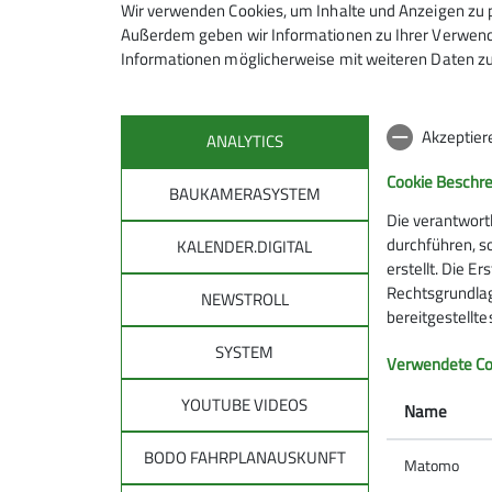
Wir verwenden Cookies, um Inhalte und Anzeigen zu p
Die Rucksackgruppe liegt altersmä
Außerdem geben wir Informationen zu Ihrer Verwendu
Informationen möglicherweise mit weiteren Daten zu
Schneeschuhtouren, gehen rodeln, ra
Anmeldung
Feiertagen) ab 19.00 Uhr im DAV-
Planung spontaner Aktionen nach 
Akzeptier
ANALYTICS
Die Anmeldung zu den Touren erfolg
Die Tourenleiter kann man bei unse
Cookie Beschr
BAUKAMERASYSTEM
Programm.
Die verantwort
Wir freuen uns über neue bergbegei
durchführen, s
KALENDER.DIGITAL
erstellt. Die E
Kontakt aufnehmen
Rechtsgrundlage
NEWSTROLL
bereitgestellt
SYSTEM
DAV
DAV 
Verwendete Co
allg
YOUTUBE VIDEOS
Über den DAV
Name
Leitbild des DAV
Tourenpl
BODO FAHRPLANAUSKUNFT
Bergwetter
Matomo
Raus in d
Notruf und Rettung in den Alpen