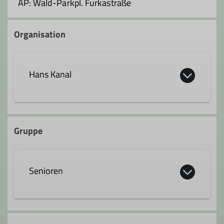
AP: Wald-Parkpl. Furkastraße
Organisation
Hans Kanal
hans.kanal@dav-fn.de
Gruppe
Ämter
Senioren
Gruppenleitung
Die Seniorengruppe bietet allen fit
gebliebenen Seniorinnen und Senioren