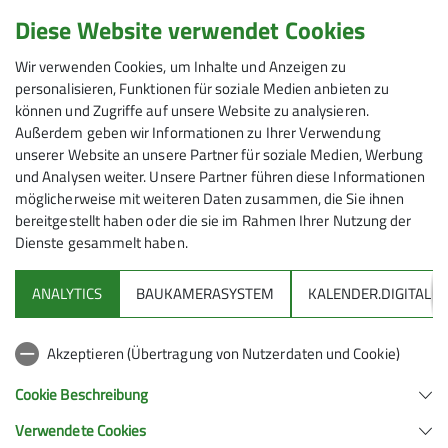
Anmeldung
ein reichhaltiges Programm über das
Diese Website verwendet Cookies
ganze Jahr mit unterschiedlichen
bei H. Kanal
Wir verwenden Cookies, um Inhalte und Anzeigen zu
Anforderungen:
personalisieren, Funktionen für soziale Medien anbieten zu
- Wanderungen - Leichte Bergtouren -
können und Zugriffe auf unsere Website zu analysieren.
Preis
Mittelschwere Bergtouren für Geübte -
Außerdem geben wir Informationen zu Ihrer Verwendung
Winterwanderungen
unserer Website an unsere Partner für soziale Medien, Werbung
16,50 € / Pers
Auch Nichtsenioren*innen und Gäste sind
und Analysen weiter. Unsere Partner führen diese Informationen
bei unseren Touren immer willkommen.
möglicherweise mit weiteren Daten zusammen, die Sie ihnen
bereitgestellt haben oder die sie im Rahmen Ihrer Nutzung der
Dies gilt zurzeit aber nur für DAV
Dienste gesammelt haben.
Mitglieder
ANALYTICS
BAUKAMERASYSTEM
KALENDER.DIGITAL
Kontakt aufnehmen
DAV
Akzeptieren (Übertragung von Nutzerdaten und Cookie)
DAV Infos zu Bergsport allgemein
Cookie Beschreibung
Verwendete Cookies
Deutscher Alpenverein (DAV) Friedrichshafen e.V.