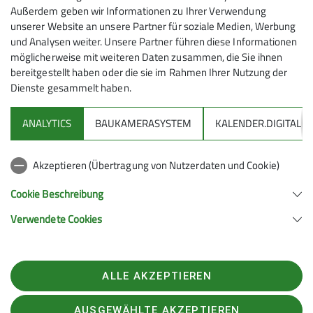
Anmeldung
Außerdem geben wir Informationen zu Ihrer Verwendung
haben, die verschiedenen Spielarten des
Ämter
unserer Website an unsere Partner für soziale Medien, Werbung
Alpinismus unseren kleinen Sprösslingen
bei Fam. Schababerle
Familiengruppenleiter*in
und Analysen weiter. Unsere Partner führen diese Informationen
nahezubringen. Kinderwagen gerechte
Wanderleiter*in
Wegewart*in
möglicherweise mit weiteren Daten zusammen, die Sie ihnen
Spaziergänge bis zur Mehrseillängen-
bereitgestellt haben oder die sie im Rahmen Ihrer Nutzung der
Klettertour, von der leichten Wanderung
Dienste gesammelt haben.
auf die näheren Hügel bis zu mehrtägigen
Unternehmungen in den Tessiner Alpen,
ANALYTICS
BAUKAMERASYSTEM
KALENDER.DIGITAL
findet jede Familie die richtige Tour bzw.
DAV
Unternehmung.
Akzeptieren (Übertragung von Nutzerdaten und Cookie)
DAV Infos zu Bergsport allgemein
Kontakt aufnehmen
Cookie Beschreibung
Verwendete Cookies
Details
Deutscher Alpenverein (DAV) Friedrichshafen e.V.
Untereschstr. 19
88046 Friedrichshafen
Telefon +49754122361
ALLE AKZEPTIEREN
Kontakt
AUSGEWÄHLTE AKZEPTIEREN