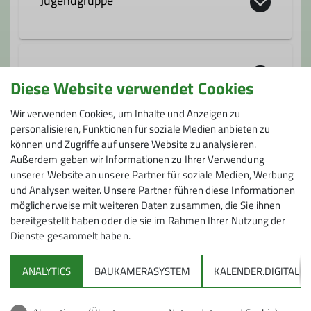
Jugendgruppe
Wir wollen Techniken des Bergsteigens
vermitteln - Rucksackpacken,
Familiengruppe
Diese Website verwendet Cookies
Knotenkunde, Kartenlesen, Kompass und
GPS, Bergrettung, Erste Hilfe, ... Wir
Wir verwenden Cookies, um Inhalte und Anzeigen zu
wollen mit Euch ein Biotop erkunden und
Wir sind eine Gruppe bergbegeisterter
personalisieren, Funktionen für soziale Medien anbieten zu
eines pflegen, vielleicht können wir es
können und Zugriffe auf unsere Website zu analysieren.
Familien, die es sich zum Ziel gesetzt
Jugendleistungsgruppe Klettern (JLK)
sogar zu einem Schutzgebiet erklären
Außerdem geben wir Informationen zu Ihrer Verwendung
haben, die verschiedenen Spielarten des
unserer Website an unsere Partner für soziale Medien, Werbung
lassen! Wir wollen Spaß haben mit Euch!!
Alpinismus unseren kleinen Sprösslingen
und Analysen weiter. Unsere Partner führen diese Informationen
Deshalb könnt ihr jederzeit auch eigene
nahezubringen. Kinderwagen gerechte
Wir sind eine Gruppe bestehend aus bis
möglicherweise mit weiteren Daten zusammen, die Sie ihnen
Wünsche mit einbringen.
Spaziergänge bis zur Mehrseillängen-
zu 12 jungen, motivierten Kletterern im
bereitgestellt haben oder die sie im Rahmen Ihrer Nutzung der
Klettertour, von der leichten Wanderung
Dienste gesammelt haben.
Alter zwischen 11 und 19 Jahren und drei
Kontakt aufnehmen
auf die näheren Hügel bis zu mehrtägigen
Trainern. Durch ein regelmäßiges und
Unternehmungen in den Tessiner Alpen,
ANALYTICS
BAUKAMERASYSTEM
KALENDER.DIGITAL
zielgerichtetes Training wollen wir unser
DAV
findet jede Familie die richtige Tour bzw.
Kletterkönnen steigern. Wir haben Spaß
Unternehmung.
am (schwer) klettern gehen auch gerne