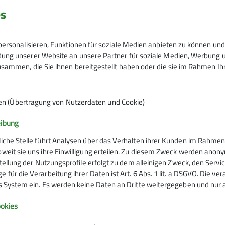
es
ersonalisieren, Funktionen für soziale Medien anbieten zu können und 
gens vermitteln - Rucksackpacken, Knotenkunde, Kartenle
ng unserer Website an unsere Partner für soziale Medien, Werbung un
sammen, die Sie ihnen bereitgestellt haben oder die sie im Rahmen I
h ein Biotop erkunden und eines pflegen, vielleicht können w
bei Jan
aben mit Euch!! Deshalb könnt ihr jederzeit auch eigene Wü
en (Übertragung von Nutzerdaten und Cookie)
eibung
liche Stelle führt Analysen über das Verhalten ihrer Kunden im Rahmen
oweit sie uns ihre Einwilligung erteilen. Zu diesem Zweck werden anon
rstellung der Nutzungsprofile erfolgt zu dem alleinigen Zweck, den Servi
 für die Verarbeitung ihrer Daten ist Art. 6 Abs. 1 lit. a DSGVO. Die ve
es System ein. Es werden keine Daten an Dritte weitergegeben und nur a
Infos zu Bergsport
okies
emein