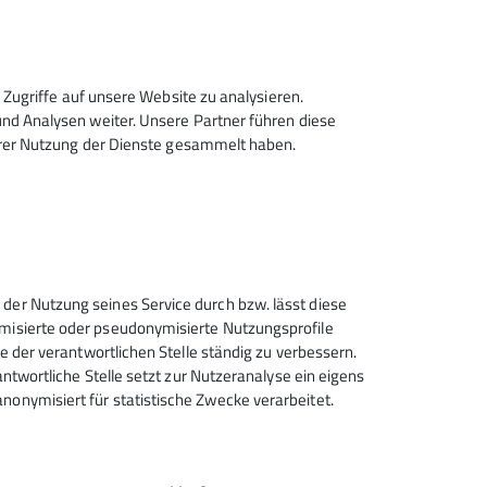
Zugriffe auf unsere Website zu analysieren.
sen, Kompass und GPS, Bergrettung,
d Analysen weiter. Unsere Partner führen diese
hrer Nutzung der Dienste gesammelt haben.
ir es sogar zu einem Schutzgebiet
nsche mit einbringen.
 der Nutzung seines Service durch bzw. lässt diese
ymisierte oder pseudonymisierte Nutzungsprofile
ce der verantwortlichen Stelle ständig zu verbessern.
rantwortliche Stelle setzt zur Nutzeranalyse ein eigens
nonymisiert für statistische Zwecke verarbeitet.
Deutscher Alpenverein (DAV)
Friedrichshafen e.V.
Untereschstr. 19