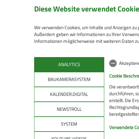
Diese Website verwendet Cooki
Jugendgruppe
Jugendleiter*in
Jugendreferent*in
Wir verwenden Cookies, um Inhalte und Anzeigen zu p
Wir wollen Techniken des Bergstei
Außerdem geben wir Informationen zu Ihrer Verwendu
Informationen möglicherweise mit weiteren Daten zu
Erste Hilfe, ... Wir wollen mit Euc
Anmeldung
erklären lassen! Wir wollen Spaß h
Akzeptier
ANALYTICS
Kontakt aufnehmen
Cookie Beschr
BAUKAMERASYSTEM
Die verantwort
durchführen, s
KALENDER.DIGITAL
erstellt. Die E
Rechtsgrundlage
NEWSTROLL
bereitgestellt
SYSTEM
DAV
DAV 
Verwendete Co
allg
YOUTUBE VIDEOS
Über den DAV