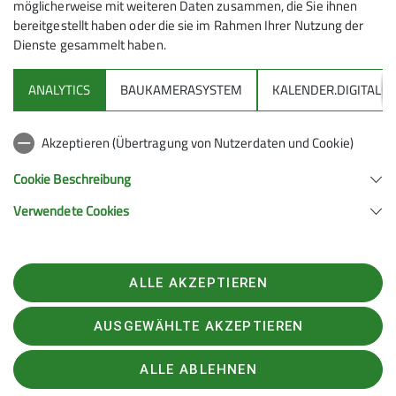
möglicherweise mit weiteren Daten zusammen, die Sie ihnen
bereitgestellt haben oder die sie im Rahmen Ihrer Nutzung der
Dienste gesammelt haben.
ANALYTICS
BAUKAMERASYSTEM
KALENDER.DIGITAL
DAV
Akzeptieren (Übertragung von Nutzerdaten und Cookie)
DAV Infos zu Bergsport allgemein
Cookie Beschreibung
Verwendete Cookies
Deutscher Alpenverein (DAV) Friedrichshafen e.V.
Untereschstr. 19
88046 Friedrichshafen
Telefon +49754122361
ALLE AKZEPTIEREN
Kontakt
AUSGEWÄHLTE AKZEPTIEREN
Rechtliches
Datenschutzerklärung
Impressum
Datenschutz-Einstellungen
ALLE ABLEHNEN
Teilnahmebedingungen