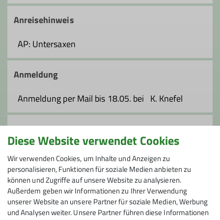
Anreisehinweis
AP: Untersaxen
Anmeldung
Anmeldung per Mail bis 18.05. bei K. Knefel
Anmeldung bis
Diese Website verwendet Cookies
18.05.2025
Wir verwenden Cookies, um Inhalte und Anzeigen zu
personalisieren, Funktionen für soziale Medien anbieten zu
können und Zugriffe auf unsere Website zu analysieren.
Preis
Außerdem geben wir Informationen zu Ihrer Verwendung
unserer Website an unsere Partner für soziale Medien, Werbung
Gruppenticket (Zug)
und Analysen weiter. Unsere Partner führen diese Informationen