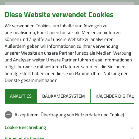
Anmeldung
Diese Website verwendet Cookies
Wir gehen auch bei schlechtem Wetter. Bei
Wir verwenden Cookies, um Inhalte und Anzeigen zu
personalisieren, Funktionen für soziale Medien anbieten zu
Dauerregen wird die Tour abgesagt. In diesem Falle
können und Zugriffe auf unsere Website zu analysieren.
ist mit der Tourenleiterin am Vorabend oder am
Außerdem geben wir Informationen zu Ihrer Verwendung
Morgen telefonisch oder per WhatsApp Kontakt
unserer Website an unsere Partner für soziale Medien, Werbung
aufzunehmen (0173-5411826)
und Analysen weiter. Unsere Partner führen diese Informationen
möglicherweise mit weiteren Daten zusammen, die Sie ihnen
bereitgestellt haben oder die sie im Rahmen Ihrer Nutzung der
Dienste gesammelt haben.
ANALYTICS
BAUKAMERASYSTEM
KALENDER.DIGITAL
DAV
Akzeptieren (Übertragung von Nutzerdaten und Cookie)
DAV Infos zu Bergsport allgemein
Cookie Beschreibung
Verwendete Cookies