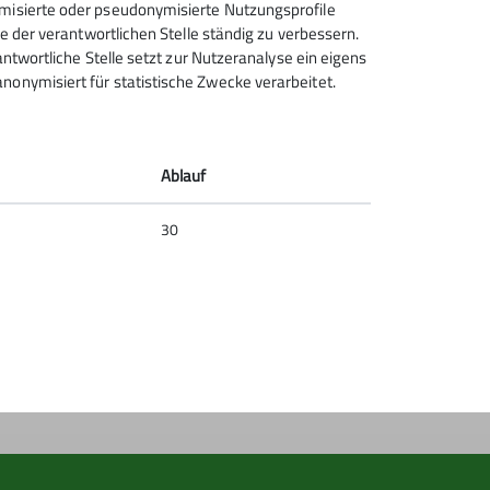
ymisierte oder pseudonymisierte Nutzungsprofile
ce der verantwortlichen Stelle ständig zu verbessern.
rantwortliche Stelle setzt zur Nutzeranalyse ein eigens
nonymisiert für statistische Zwecke verarbeitet.
Deutscher Alpenverein (DAV)
Friedrichshafen e.V.
Untereschstr. 19
Ablauf
88046 Friedrichshafen
Telefon +49754122361
30
Kontakt