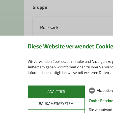
Gruppe
Rucksack
Diese Website verwendet Cooki
Die Rucksackgruppe liegt altersmä
Schneeschuhtouren, gehen rodeln, ra
Anmeldung
Feiertagen) ab 19.00 Uhr im DAV-
Wir verwenden Cookies, um Inhalte und Anzeigen zu p
Planung spontaner Aktionen nach 
Außerdem geben wir Informationen zu Ihrer Verwendu
Die Anmeldung zu den Touren erfolg
Informationen möglicherweise mit weiteren Daten zu
Die Tourenleiter kann man bei unse
Anmeldung bis
Programm.
Akzeptier
Wir freuen uns über neue bergbegei
ANALYTICS
Cookie Beschr
BAUKAMERASYSTEM
Kontakt aufnehmen
Die verantwort