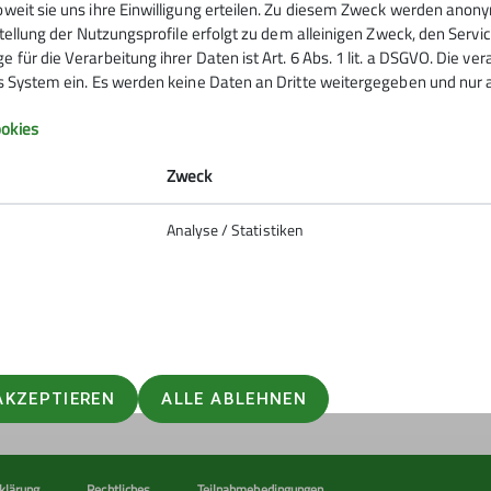
oweit sie uns ihre Einwilligung erteilen. Zu diesem Zweck werden anon
rstellung der Nutzungsprofile erfolgt zu dem alleinigen Zweck, den Servi
 für die Verarbeitung ihrer Daten ist Art. 6 Abs. 1 lit. a DSGVO. Die ve
es System ein. Es werden keine Daten an Dritte weitergegeben und nur a
Infos zu Bergsport
okies
emein
Zweck
anung
Analyse / Statistiken
ie Natur
 biken
So verhältst du dich auf deiner
erung
er und schwindelfrei am Berg
 #machseinfach
AKZEPTIEREN
ALLE ABLEHNEN
klärung
Rechtliches
Teilnahmebedingungen