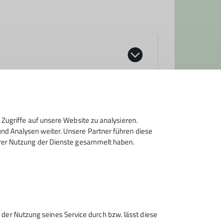
n Wanderungen, Ski-, Langlauf- und
ffpunkt ist jeden Donnerstag (außer an
tefan H.
r Touren (siehe Programm) oder
Zugriffe auf unsere Website zu analysieren.
d Analysen weiter. Unsere Partner führen diese
rmular.
hrer Nutzung der Dienste gesammelt haben.
leiterverzeichnis im gedruckten
 der Nutzung seines Service durch bzw. lässt diese