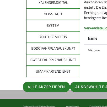
durchführen, s
KALENDER.DIGITAL
erstellt. Die E
Rechtsgrundlage
NEWSTROLL
bereitgestellt
SYSTEM
DAV
DAV 
Verwendete Co
allg
YOUTUBE VIDEOS
Über den DAV
Name
Leitbild des DAV
Tourenpl
BODO FAHRPLANAUSKUNFT
Bergwetter
Matomo
Raus in d
Notruf und Rettung in den Alpen
Natürlich
BWEGT FAHRPLANAUSKUNFT
Hüttensuche
Auf Tour: 
Lawinenlagebericht
Bergwand
UMAP KARTENDIENST
Trittsich
Kampagne
ALLE AKZEPTIEREN
AUSGEWÄHLTE 
Datenschutz-Einstellungen
Impressum
Datenschutzer