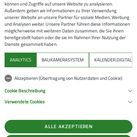
irgendwo zwischen AlpinPlus und
können und Zugriffe auf unsere Website zu analysieren.
Anmeldung
Außerdem geben wir Informationen zu Ihrer Verwendung
Senioren. Wir machen Wanderungen,
unserer Website an unsere Partner für soziale Medien, Werbung
Ski-, Langlauf- und Schneeschuhtouren,
bei Carsten H.
und Analysen weiter. Unsere Partner führen diese Informationen
gehen rodeln, radeln oder auf
möglicherweise mit weiteren Daten zusammen, die Sie ihnen
Klettersteige. Von einfach bis
bereitgestellt haben oder die sie im Rahmen Ihrer Nutzung der
schwierig.Treffpunkt ist jeden Donnerstag
Dienste gesammelt haben.
(außer an Feiertagen) ab 19.00 Uhr im
DAV-Haus: zum gemütlichen
ANALYTICS
BAUKAMERASYSTEM
KALENDER.DIGITAL
Beisammensein, zum Besprechen der
DAV
Touren (siehe Programm) oder Planung
Akzeptieren (Übertragung von Nutzerdaten und Cookie)
spontaner Aktionen nach Wetter- und
DAV Infos zu Bergsport allgemein
Schneelage.
Cookie Beschreibung
Die Anmeldung zu den Touren erfolgt nur
Verwendete Cookies
über die Tourenleiter und nicht über das
Deutscher Alpenverein (DAV) Friedrichshafen e.V.
Rucksackformular.
Untereschstr. 19
Die Tourenleiter kann man bei unseren
88046 Friedrichshafen
Gruppentreffen kennenlernen, man findet
Telefon +49754122361
ALLE AKZEPTIEREN
sie im Tourenleiterverzeichnis im