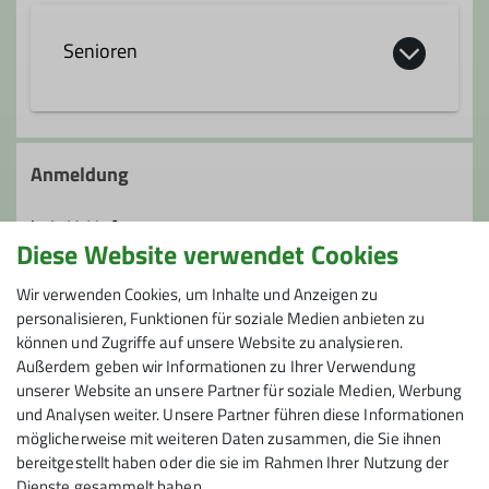
Senioren
Die Seniorengruppe bietet allen fit
gebliebenen Seniorinnen und Senioren
Anmeldung
ein reichhaltiges Programm über das
ganze Jahr mit unterschiedlichen
bei Y. Hofer
Anforderungen:
Diese Website verwendet Cookies
- Wanderungen - Leichte Bergtouren -
Preis
Wir verwenden Cookies, um Inhalte und Anzeigen zu
Mittelschwere Bergtouren für Geübte -
personalisieren, Funktionen für soziale Medien anbieten zu
Winterwanderungen
können und Zugriffe auf unsere Website zu analysieren.
20 € / Pers
Auch Nichtsenioren*innen und Gäste sind
Außerdem geben wir Informationen zu Ihrer Verwendung
+ Vignettenanteil
bei unseren Touren immer willkommen.
unserer Website an unsere Partner für soziale Medien, Werbung
+ Bergbahn 21 €
Dies gilt zurzeit aber nur für DAV
und Analysen weiter. Unsere Partner führen diese Informationen
Mitglieder
möglicherweise mit weiteren Daten zusammen, die Sie ihnen
bereitgestellt haben oder die sie im Rahmen Ihrer Nutzung der
Dienste gesammelt haben.