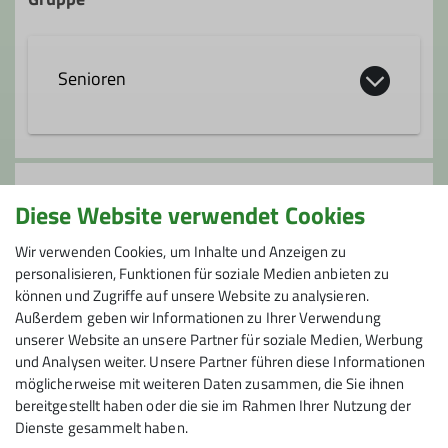
Senioren
Die Seniorengruppe bietet allen fit
gebliebenen Seniorinnen und Senioren
Anmeldung
ein reichhaltiges Programm über das
Diese Website verwendet Cookies
ganze Jahr mit unterschiedlichen
bei Y. Hofer
Wir verwenden Cookies, um Inhalte und Anzeigen zu
Anforderungen:
personalisieren, Funktionen für soziale Medien anbieten zu
- Wanderungen - Leichte Bergtouren -
können und Zugriffe auf unsere Website zu analysieren.
Preis
Mittelschwere Bergtouren für Geübte -
Außerdem geben wir Informationen zu Ihrer Verwendung
Winterwanderungen
unserer Website an unsere Partner für soziale Medien, Werbung
20 € + Vignettenanteil + Bergbahn: 21,40 €
Auch Nichtsenioren*innen und Gäste sind
und Analysen weiter. Unsere Partner führen diese Informationen
bei unseren Touren immer willkommen.
möglicherweise mit weiteren Daten zusammen, die Sie ihnen
bereitgestellt haben oder die sie im Rahmen Ihrer Nutzung der
Dies gilt zurzeit aber nur für DAV
Dienste gesammelt haben.
Mitglieder