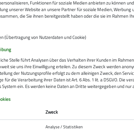
ersonalisieren, Funktionen für soziale Medien anbieten zu können und 
ßig irgendwo zwischen AlpinPlus und Senioren. Wir mache
ng unserer Website an unsere Partner für soziale Medien, Werbung un
sammen, die Sie ihnen bereitgestellt haben oder die sie im Rahmen I
deln oder auf Klettersteige. Von einfach bis schwierig.Tre
bei Franz C.
Haus: zum gemütlichen Beisammensein, zum Besprechen de
Wetter- und Schneelage.
en (Übertragung von Nutzerdaten und Cookie)
t nur über die Tourenleiter und nicht über das Rucksackfo
ren Gruppentreffen kennenlernen, man findet sie im Touren
eibung
liche Stelle führt Analysen über das Verhalten ihrer Kunden im Rahmen
sterte Gesichter.
oweit sie uns ihre Einwilligung erteilen. Zu diesem Zweck werden anon
rstellung der Nutzungsprofile erfolgt zu dem alleinigen Zweck, den Servi
 für die Verarbeitung ihrer Daten ist Art. 6 Abs. 1 lit. a DSGVO. Die ve
es System ein. Es werden keine Daten an Dritte weitergegeben und nur a
Infos zu Bergsport
okies
emein
Zweck
anung
Analyse / Statistiken
ie Natur