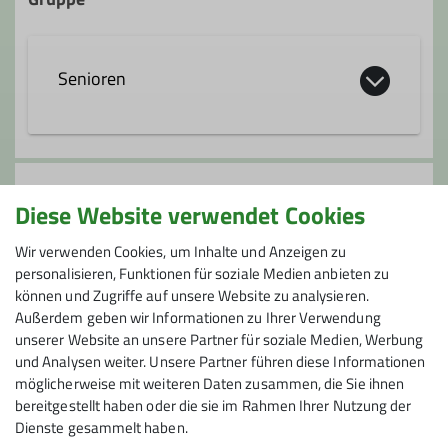
Senioren
Die Seniorengruppe bietet allen fit
gebliebenen Seniorinnen und Senioren
Anmeldung
ein reichhaltiges Programm über das
Diese Website verwendet Cookies
ganze Jahr mit unterschiedlichen
bei I. Blum
Wir verwenden Cookies, um Inhalte und Anzeigen zu
Anforderungen:
personalisieren, Funktionen für soziale Medien anbieten zu
- Wanderungen - Leichte Bergtouren -
können und Zugriffe auf unsere Website zu analysieren.
Preis
Mittelschwere Bergtouren für Geübte -
Außerdem geben wir Informationen zu Ihrer Verwendung
Winterwanderungen
unserer Website an unsere Partner für soziale Medien, Werbung
16 €
Auch Nichtsenioren*innen und Gäste sind
und Analysen weiter. Unsere Partner führen diese Informationen
bei unseren Touren immer willkommen.
möglicherweise mit weiteren Daten zusammen, die Sie ihnen
bereitgestellt haben oder die sie im Rahmen Ihrer Nutzung der
Dies gilt zurzeit aber nur für DAV
Dienste gesammelt haben.
Mitglieder